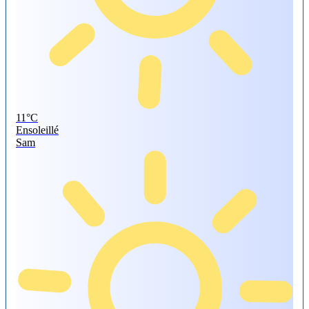
11°
C
Ensoleillé
Sam