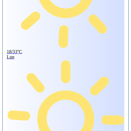
18/33°C
Lun