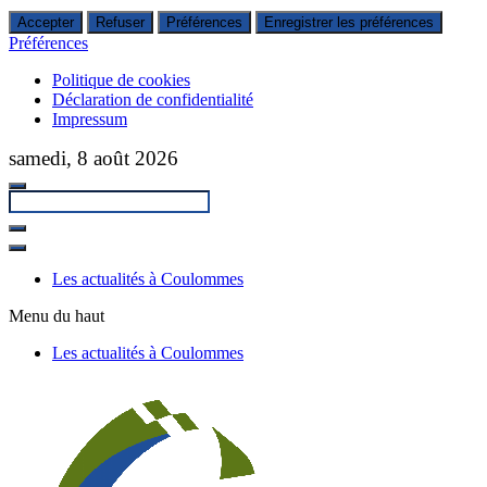
Accepter
Refuser
Préférences
Enregistrer les préférences
Préférences
Politique de cookies
Déclaration de confidentialité
Impressum
Passer
samedi, 8 août 2026
au
contenu
principal
Fermer
la
Les actualités à Coulommes
recherche
Menu du haut
Les actualités à Coulommes