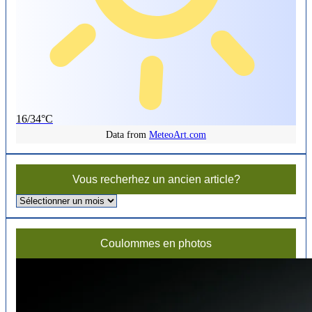
16/34°C
Data from
MeteoArt.com
Vous recherhez un ancien article?
Vous
recherhez
un
ancien
Coulommes en photos
article?