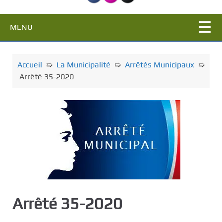
c
i
MENU
p
a
l
Accueil
➯
La Municipalité
➯
Arrêtés Municipaux
➯
Arrêté 35-2020
Arrêté 35-2020