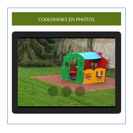
u
s
r
COULOMMES EN PHOTOS
e
c
h
e
r
h
e
z
u
n
a
n
c
i
e
n