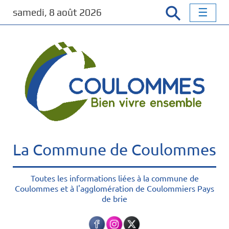
P
samedi, 8 août 2026
a
s
s
e
r
a
u
c
o
n
t
La Commune de Coulommes
e
n
u
Toutes les informations liées à la commune de
Coulommes et à l'agglomération de Coulommiers Pays
p
de brie
r
i
n