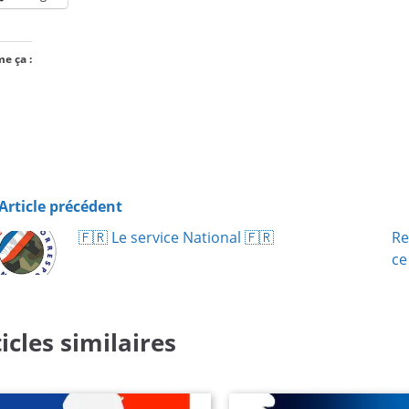
me ça :
Chargement…
Article précédent
🇫🇷​ Le service National 🇫🇷​
Re
ce
icles similaires