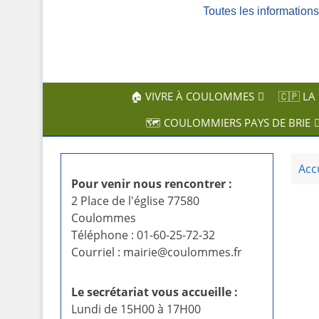
Toutes les informatio
c
i
p
a
l
🏠 VIVRE À COULOMMES
🇨🇵 LA
🗺️ COULOMMIERS PAYS DE BRIE
Acc
Pour venir nous rencontrer :
2 Place de l'église 77580
Coulommes
Téléphone : 01-60-25-72-32
Courriel : mairie@coulommes.fr
Le secrétariat vous accueille :
Lundi de 15H00 à 17H00