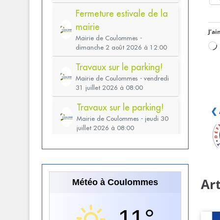
J’ai
❮ 
Art
Météo à Coulommes
11°