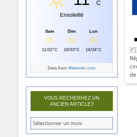
C
Ensoleillé
Sam
Dim
Lun
🇫
11/32°C
18/33°C
16/34°C
Ré
cir
Data from
MeteoArt.com
de
VOUS RECHERHEZ UN
ANCIEN ARTICLE?
V
Sélectionner un mois
o
u