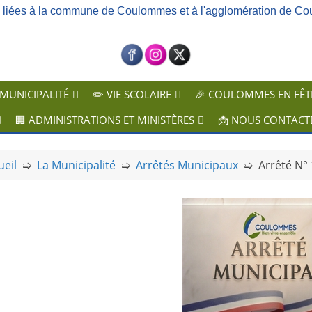
ns liées à la commune de Coulommes et à l'agglomération de Co
 MUNICIPALITÉ
✏️ VIE SCOLAIRE
🎉 COULOMMES EN FÊT
🏢 ADMINISTRATIONS ET MINISTÈRES
📩 NOUS CONTACT
ueil
➯
La Municipalité
➯
Arrêtés Municipaux
➯
Arrêté N° 