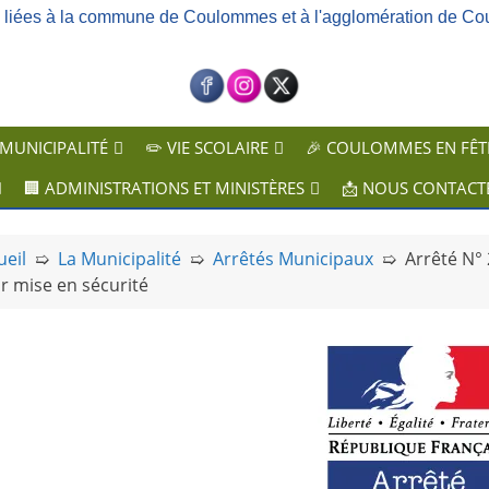
ns liées à la commune de Coulommes et à l'agglomération de Co
 MUNICIPALITÉ
✏️ VIE SCOLAIRE
🎉 COULOMMES EN FÊT
🏢 ADMINISTRATIONS ET MINISTÈRES
📩 NOUS CONTACT
ueil
➯
La Municipalité
➯
Arrêtés Municipaux
➯
Arrêté N° 
r mise en sécurité