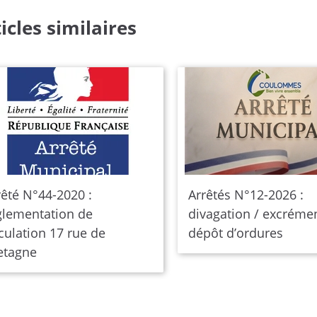
icles similaires
rêté N°44-2020 :
Arrêtés N°12-2026 :
glementation de
divagation / excrémen
rculation 17 rue de
dépôt d’ordures
etagne