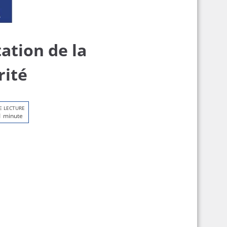
ation de la
rité
E LECTURE
1 minute