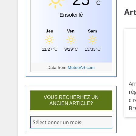
C
Art
Ensoleillé
Jeu
Ven
Sam
11/27°C
9/29°C
13/33°C
Data from
MeteoArt.com
Ar
ré
VOUS RECHERHEZ UN
ci
ANCIEN ARTICLE?
Br
V
Sélectionner un mois
o
u