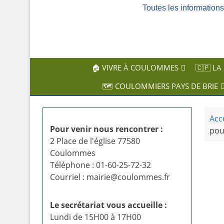
Toutes les informatio
c
i
p
a
l
🏠 VIVRE À COULOMMES
🇨🇵 LA
🗺️ COULOMMIERS PAYS DE BRIE
Acc
Pour venir nous rencontrer :
pou
2 Place de l'église 77580
Coulommes
Téléphone : 01-60-25-72-32
Courriel : mairie@coulommes.fr
Le secrétariat vous accueille :
Lundi de 15H00 à 17H00