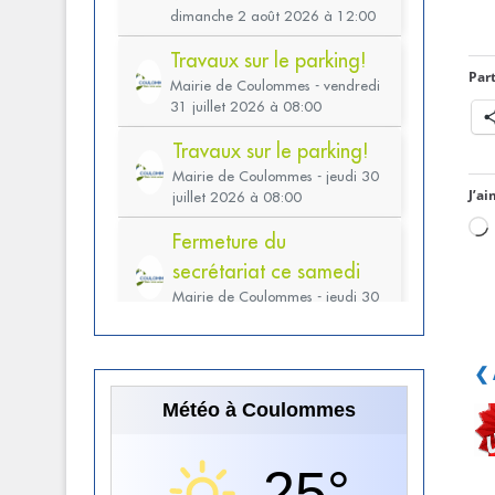
Part
J’ai
❮ 
Météo à Coulommes
25°