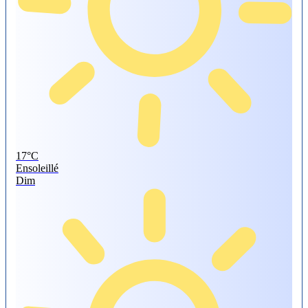
17°
C
Ensoleillé
Dim