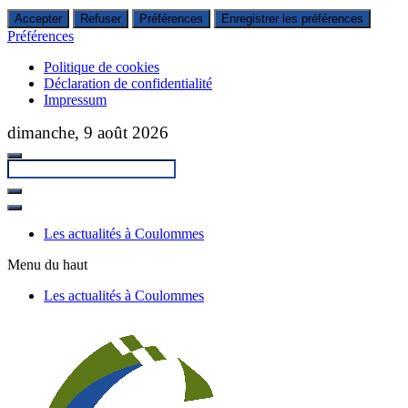
Accepter
Refuser
Préférences
Enregistrer les préférences
Préférences
Politique de cookies
Déclaration de confidentialité
Impressum
Passer
dimanche, 9 août 2026
au
contenu
principal
Fermer
la
Les actualités à Coulommes
recherche
Menu du haut
Les actualités à Coulommes