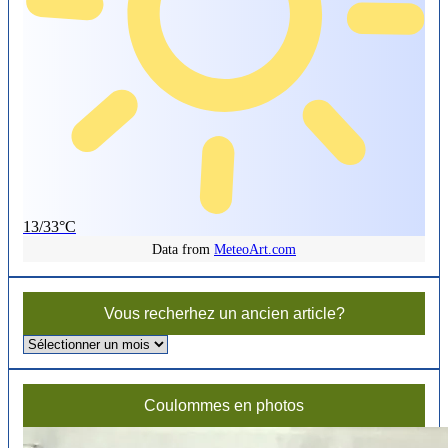
13/33°C
Data from
MeteoArt.com
Vous recherhez un ancien article?
Vous
recherhez
un
ancien
Coulommes en photos
article?