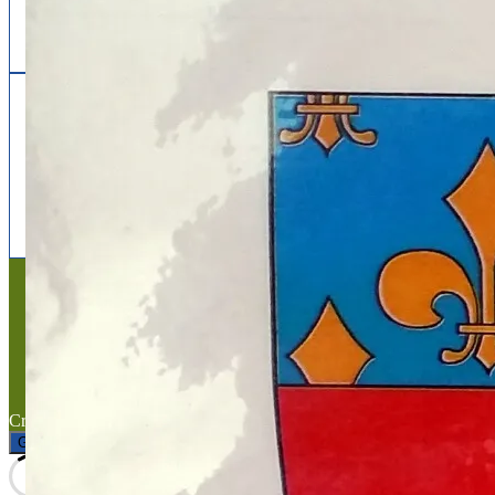
Follow us
facebook
x
instagram
Mentions légales
Mentions légales
Titre du texte
Texte d'essai
Created with the
WP Theme Airin Blog
Gérer le consentement