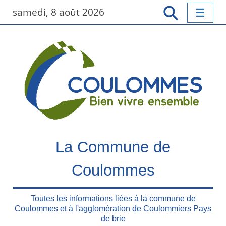
P
samedi, 8 août 2026
a
s
s
e
r
a
u
c
o
n
t
La Commune de
e
n
Coulommes
u
p
r
Toutes les informations liées à la commune de
Coulommes et à l'agglomération de Coulommiers Pays
i
de brie
n