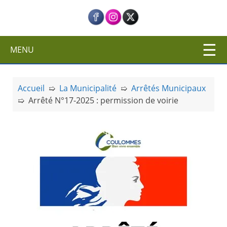
c
i
p
a
MENU
l
Accueil
➯
La Municipalité
➯
Arrêtés Municipaux
➯
Arrêté N°17-2025 : permission de voirie