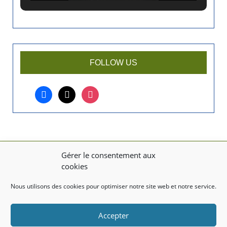
i
e
n
a
r
FOLLOW US
t
i
facebook
x
instagram
c
l
e
?
Gérer le consentement aux
MENTIONS LÉGALES
cookies
Mentions légales
Nous utilisons des cookies pour optimiser notre site web et notre service.
TITRE DU TEXTE
Accepter