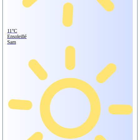
11°
C
Ensoleillé
Sam