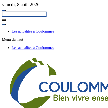
Passer
samedi, 8 août 2026
au
contenu
principal
Fermer
la
Les actualités à Coulommes
recherche
Menu du haut
Les actualités à Coulommes