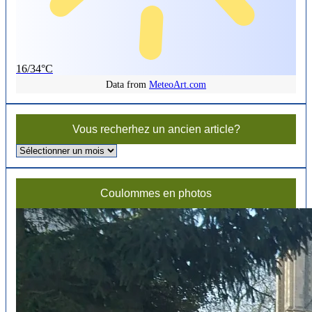
16/34°C
Data from
MeteoArt.com
Vous recherhez un ancien article?
Vous
recherhez
un
ancien
Coulommes en photos
article?