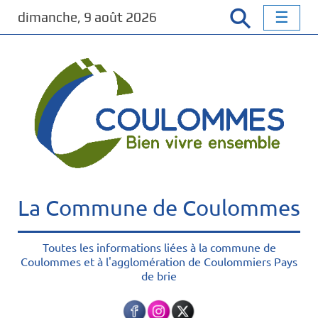
P
dimanche, 9 août 2026
a
s
s
e
r
a
u
c
o
n
t
La Commune de Coulommes
e
n
u
Toutes les informations liées à la commune de
Coulommes et à l'agglomération de Coulommiers Pays
p
de brie
r
i
n