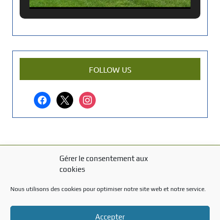
c
i
e
n
a
r
FOLLOW US
t
i
facebook
x
instagram
c
l
e
?
Gérer le consentement aux
MENTIONS LÉGALES
cookies
Mentions légales
Nous utilisons des cookies pour optimiser notre site web et notre service.
TITRE DU TEXTE
Accepter