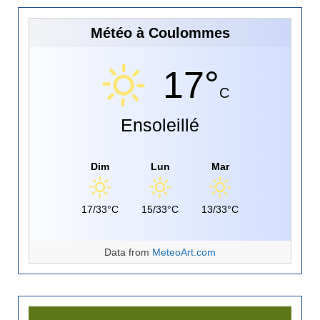
Météo à Coulommes
17°
C
Ensoleillé
Dim
Lun
Mar
17/33°C
15/33°C
13/33°C
Data from
MeteoArt.com