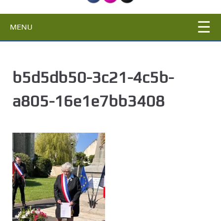
c
i
MENU
p
a
l
b5d5db50-3c21-4c5b-
a805-16e1e7bb3408