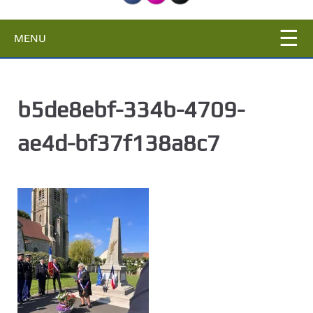
c
i
MENU
p
a
l
b5de8ebf-334b-4709-
ae4d-bf37f138a8c7