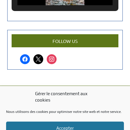
c
i
e
n
a
r
FOLLOW US
t
i
facebook
x
instagram
c
l
e
?
Gérer le consentement aux
MENTIONS LÉGALES
cookies
Mentions légales
Nous utilisons des cookies pour optimiser notre site web et notre service.
TITRE DU TEXTE
Accepter