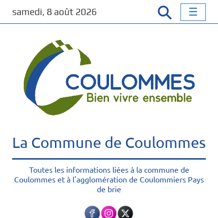
P
samedi, 8 août 2026
a
s
s
e
r
a
u
c
o
n
t
La Commune de Coulommes
e
n
u
Toutes les informations liées à la commune de
Coulommes et à l'agglomération de Coulommiers Pays
p
de brie
r
i
n