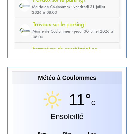
Météo à Coulommes
11°
C
Ensoleillé
Sam
Dim
Lun