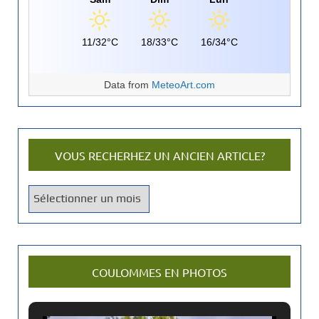
11/32°C
18/33°C
16/34°C
Data from
MeteoArt.com
VOUS RECHERHEZ UN ANCIEN ARTICLE?
V
o
u
s
r
COULOMMES EN PHOTOS
e
c
h