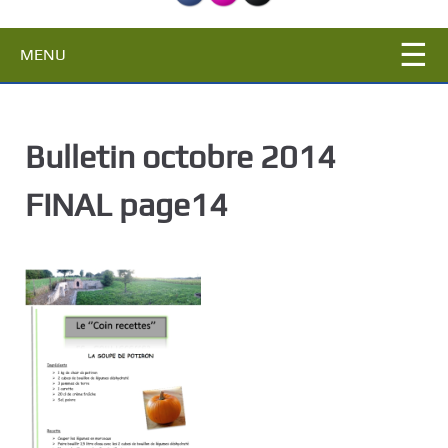
c
i
MENU
p
a
l
Bulletin octobre 2014
FINAL page14