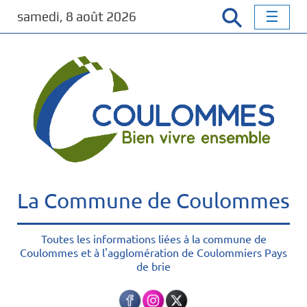
P
samedi, 8 août 2026
a
s
s
e
r
a
u
c
o
n
t
La Commune de Coulommes
e
n
u
Toutes les informations liées à la commune de
Coulommes et à l'agglomération de Coulommiers Pays
p
de brie
r
i
n