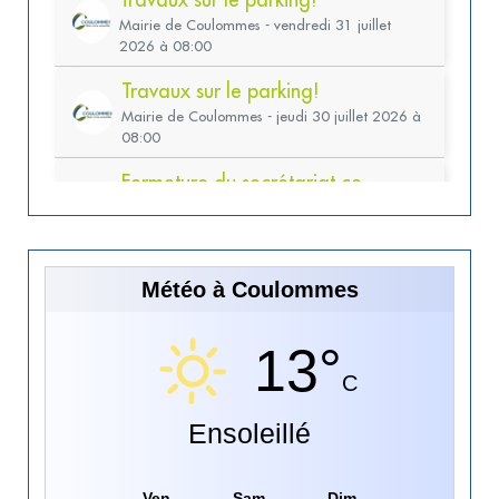
Météo à Coulommes
13°
C
Ensoleillé
Ven
Sam
Dim