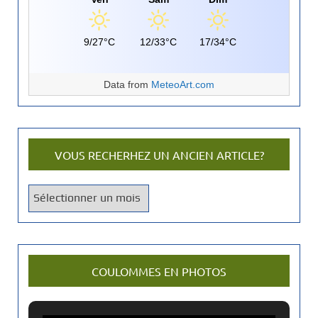
9/27°C
12/33°C
17/34°C
Data from
MeteoArt.com
VOUS RECHERHEZ UN ANCIEN ARTICLE?
V
o
u
s
r
COULOMMES EN PHOTOS
e
c
h