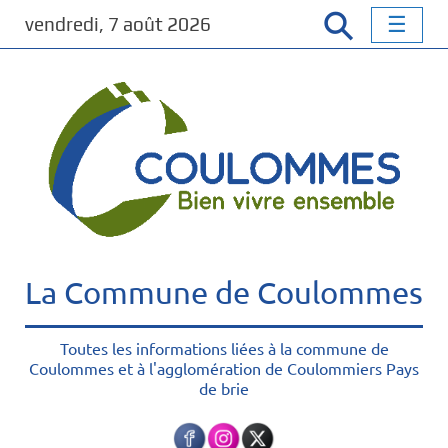
P
vendredi, 7 août 2026
a
s
s
e
r
a
u
c
o
n
t
La Commune de Coulommes
e
n
u
Toutes les informations liées à la commune de
Coulommes et à l'agglomération de Coulommiers Pays
p
de brie
r
i
n