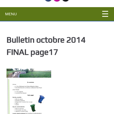
c
i
MENU
p
a
l
Bulletin octobre 2014
FINAL page17