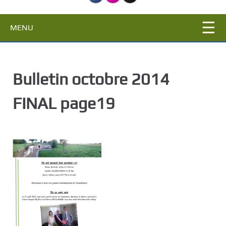
c
i
MENU
p
a
l
Bulletin octobre 2014
FINAL page19