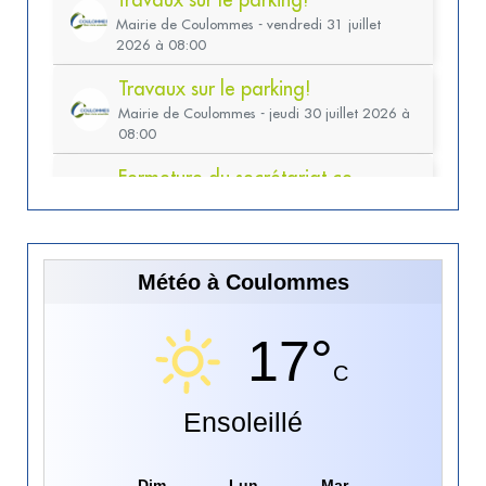
Météo à Coulommes
17°
C
Ensoleillé
Dim
Lun
Mar