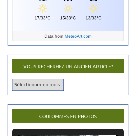
17/33°C
15/33°C
13/33°C
Data from
MeteoArt.com
VOUS RECHERHEZ UN ANCIEN ARTICLE?
V
o
u
s
r
COULOMMES EN PHOTOS
e
c
h