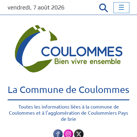
P
vendredi, 7 août 2026
a
s
s
e
r
a
u
c
o
n
t
La Commune de Coulommes
e
n
u
Toutes les informations liées à la commune de
Coulommes et à l'agglomération de Coulommiers Pays
p
de brie
r
i
n