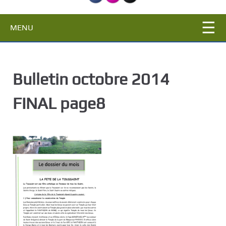
c
i
MENU
p
a
l
Bulletin octobre 2014
FINAL page8