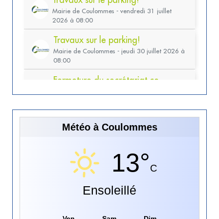
Météo à Coulommes
13°
C
Ensoleillé
Ven
Sam
Dim