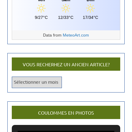
9/27°C
12/33°C
17/34°C
Data from
MeteoArt.com
VOUS RECHERHEZ UN ANCIEN ARTICLE?
V
o
u
s
r
COULOMMES EN PHOTOS
e
c
h