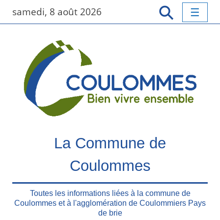
P
samedi, 8 août 2026
a
s
s
e
r
a
u
c
o
n
t
La Commune de
e
n
Coulommes
u
p
r
Toutes les informations liées à la commune de
Coulommes et à l'agglomération de Coulommiers Pays
i
de brie
n