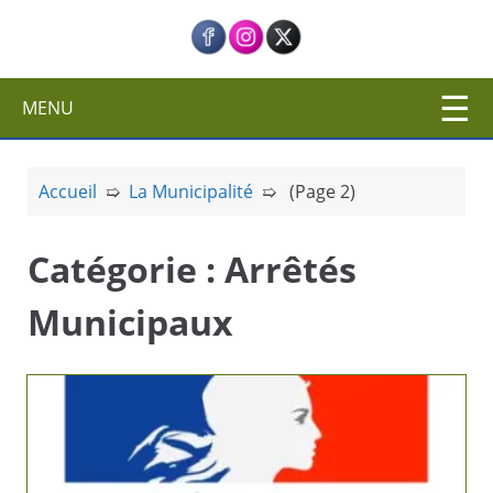
c
i
p
a
MENU
l
Accueil
➯
La Municipalité
➯ (Page 2)
Catégorie :
Arrêtés
Municipaux