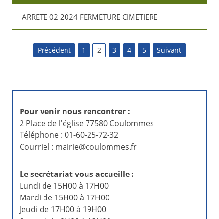
ARRETE 02 2024 FERMETURE CIMETIERE
P
Précédent
1
2
3
4
5
Suivant
a
g
i
Pour venir nous rencontrer :
2 Place de l'église 77580 Coulommes
n
Téléphone : 01-60-25-72-32
Courriel : mairie@coulommes.fr
a
t
Le secrétariat vous accueille :
Lundi de 15H00 à 17H00
i
Mardi de 15H00 à 17H00
o
Jeudi de 17H00 à 19H00