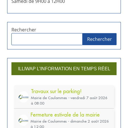
Samedi de 9H00 à 12H00
n
d
e
Rechercher
Rechercher
s
p
u
ILLIWAP L’INFORMATION EN TEMPS RÉEL
b
l
i
c
a