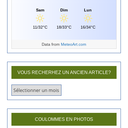
Sam
Dim
Lun
11/32°C
18/33°C
16/34°C
Data from
MeteoArt.com
VOUS RECHERHEZ UN ANCIEN ARTICLE?
V
o
u
s
r
COULOMMES EN PHOTOS
e