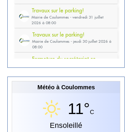
t
i
o
n
s
Météo à Coulommes
11°
C
Ensoleillé