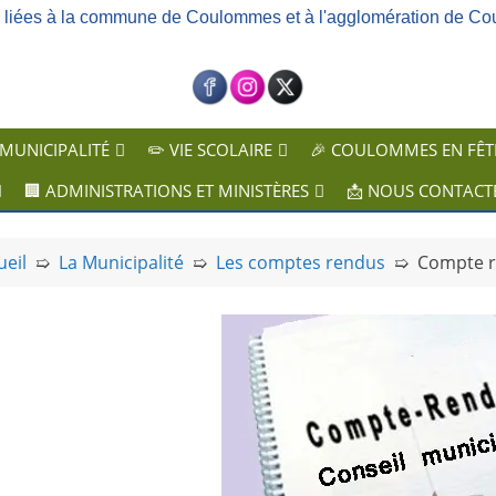
ns liées à la commune de Coulommes et à l'agglomération de Co
 MUNICIPALITÉ
✏️ VIE SCOLAIRE
🎉 COULOMMES EN FÊT
🏢 ADMINISTRATIONS ET MINISTÈRES
📩 NOUS CONTACT
ueil
➯
La Municipalité
➯
Les comptes rendus
➯
Compte re