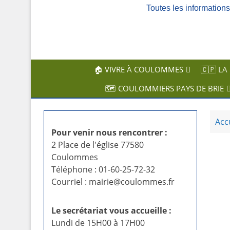
Toutes les informatio
c
i
p
a
l
🏠 VIVRE À COULOMMES
🇨🇵 LA
🗺️ COULOMMIERS PAYS DE BRIE
Acc
Pour venir nous rencontrer :
2 Place de l'église 77580
Coulommes
Téléphone : 01-60-25-72-32
Courriel : mairie@coulommes.fr
Le secrétariat vous accueille :
Lundi de 15H00 à 17H00