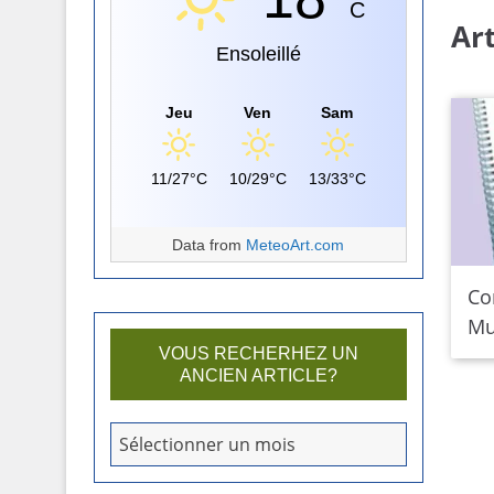
C
Art
Ensoleillé
Jeu
Ven
Sam
11/27°C
10/29°C
13/33°C
Data from
MeteoArt.com
Co
Mu
VOUS RECHERHEZ UN
ANCIEN ARTICLE?
V
Sélectionner un mois
o
u