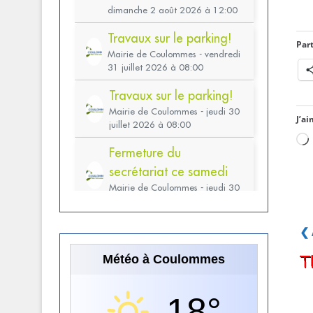
Part
J’ai
❮ 
Météo à Coulommes
18°