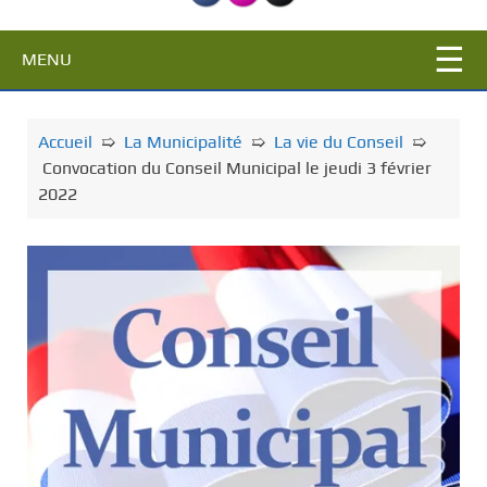
c
i
MENU
p
a
l
Accueil
➯
La Municipalité
➯
La vie du Conseil
➯
Convocation du Conseil Municipal le jeudi 3 février
2022