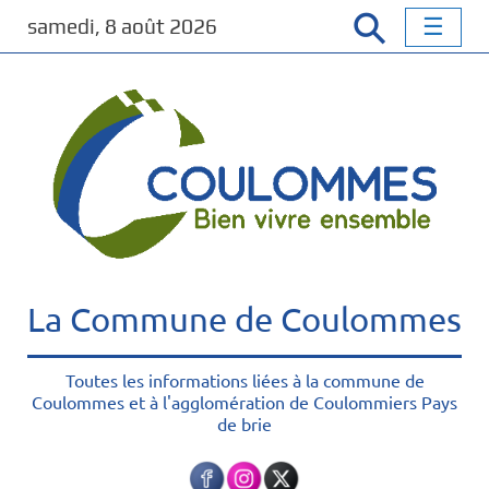
P
samedi, 8 août 2026
a
s
s
e
r
a
u
c
o
n
t
La Commune de Coulommes
e
n
u
Toutes les informations liées à la commune de
Coulommes et à l'agglomération de Coulommiers Pays
p
de brie
r
i
n