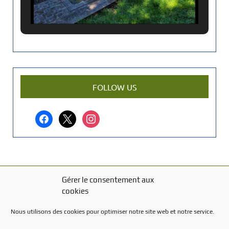
n
c
i
e
n
a
r
FOLLOW US
t
i
facebook
x
instagram
c
l
e
?
Gérer le consentement aux
MENTIONS LÉGALES
cookies
Mentions légales
Nous utilisons des cookies pour optimiser notre site web et notre service.