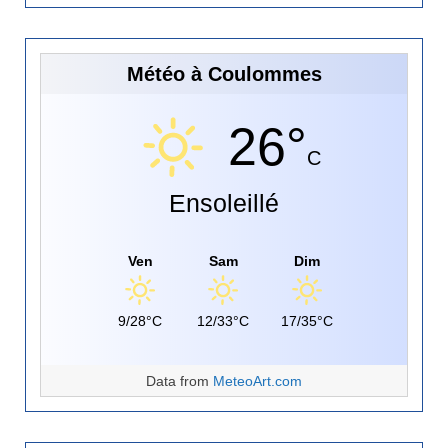
Météo à Coulommes
26°
C
Ensoleillé
Ven
Sam
Dim
9/28°C
12/33°C
17/35°C
Data from
MeteoArt.com