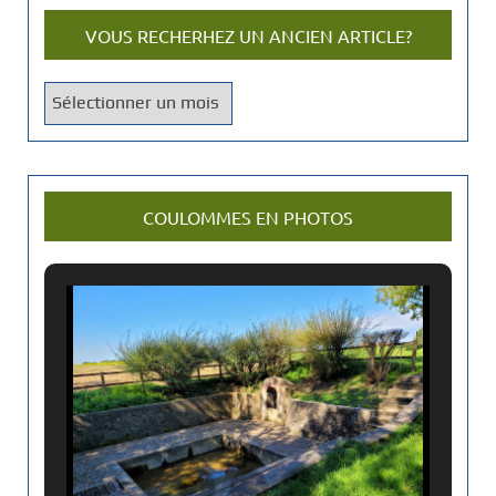
VOUS RECHERHEZ UN ANCIEN ARTICLE?
V
o
u
s
r
COULOMMES EN PHOTOS
e
c
h
e
r
h
e
z
u
n
a