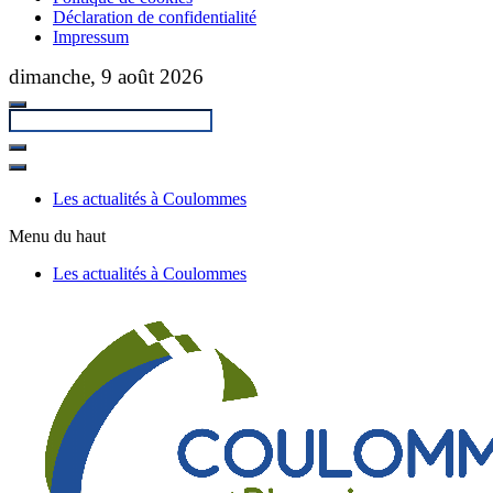
Déclaration de confidentialité
Impressum
Passer
dimanche, 9 août 2026
au
contenu
principal
Fermer
la
Les actualités à Coulommes
recherche
Menu du haut
Les actualités à Coulommes