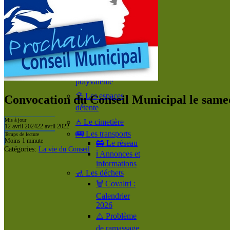
d’arriver à
Coulommes!
🔉 Présentation de
Coulommes
📸 Coulommes vu
du ciel 📷
🤹‍♀️ La salle
polyvalente
⛱️ Les espaces
Convocation du Conseil Municipal le samed
détente
Mis à jour
⛼ Le cimetière
12 avril 2024
22 avril 2022
🚌 Les transports
Temps de lecture
Moins 1 minute
🚋 Le réseau
Catégories:
La vie du Conseil
ℹ️ Annonces et
informations
🚮 Les déchets
🗑️ Covaltri :
Calendrier
2026
⚠️ Problème
de ramassage