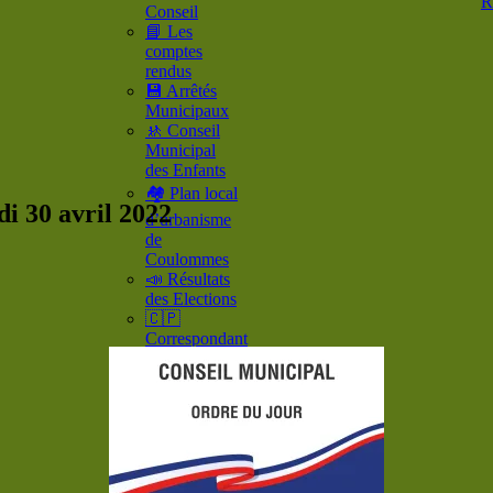
R
Conseil
📘 Les
comptes
rendus
💾 Arrêtés
Municipaux
🚸 Conseil
Municipal
des Enfants
🏘️ Plan local
i 30 avril 2022
d’urbanisme
de
Coulommes
📣 Résultats
des Elections
🇨🇵
Correspondant
Défense
🗂️ Actions
Sociales
🎦 Les
publications