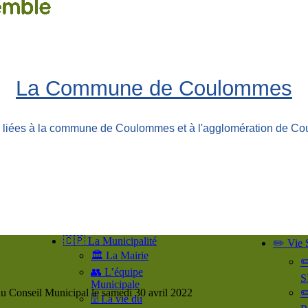
La Commune de Coulommes
ns liées à la commune de Coulommes et à l'agglomération de Co
🇨🇵 La Municipalité
✏️ Vie 
🏛️ La Mairie
✏
👥​ L’équipe
S
Municipale
u Conseil Municipal le samedi 30 avril 2022
✏
🗄️ La vie du