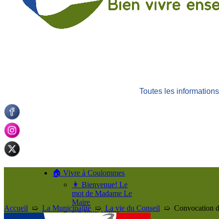
Toutes les informatio
🏠 Vivre à Coulommes
👩 Bienvenue! Le
mot de Madame Le
Maire
Accueil
➯
La Municipalité
➯
La vie du Conseil
➯
Convocation d
👉 Vous venez