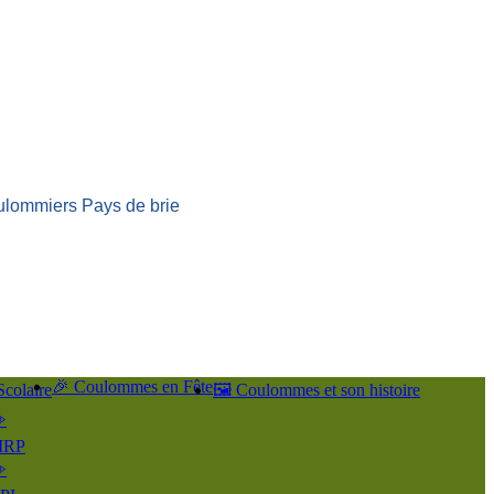
ulommiers Pays de brie
🎉 Coulommes en Fête
Scolaire
🖼️ Coulommes et son histoire
️
IRP
️