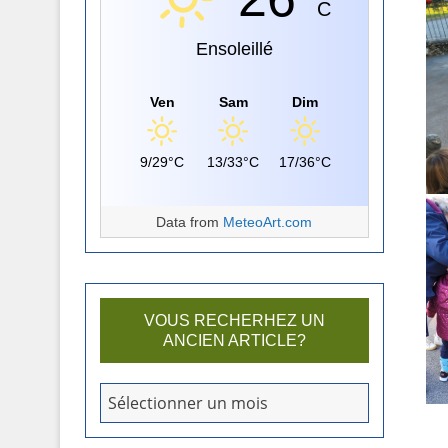
C
Ensoleillé
Ven
Sam
Dim
9/29°C
13/33°C
17/36°C
Data from
MeteoArt.com
VOUS RECHERHEZ UN
ANCIEN ARTICLE?
V
Sélectionner un mois
o
u