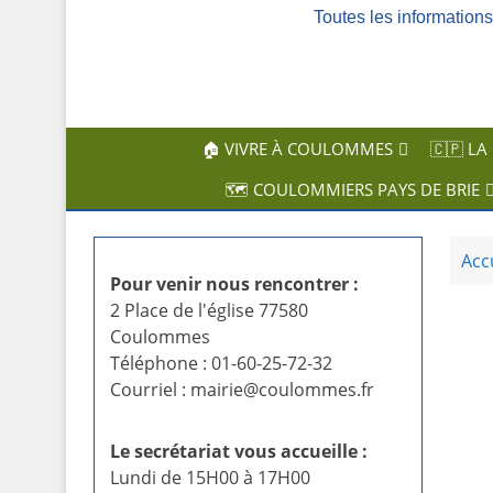
Toutes les informatio
c
i
p
a
l
🏠 VIVRE À COULOMMES
🇨🇵 LA
🗺️ COULOMMIERS PAYS DE BRIE
Acc
Pour venir nous rencontrer :
2 Place de l'église 77580
Coulommes
Téléphone : 01-60-25-72-32
Courriel : mairie@coulommes.fr
Le secrétariat vous accueille :
Lundi de 15H00 à 17H00