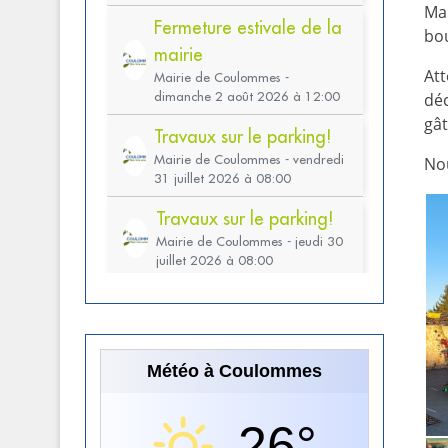
Mal
bou
Att
déc
gât
Nou
Météo à Coulommes
26°