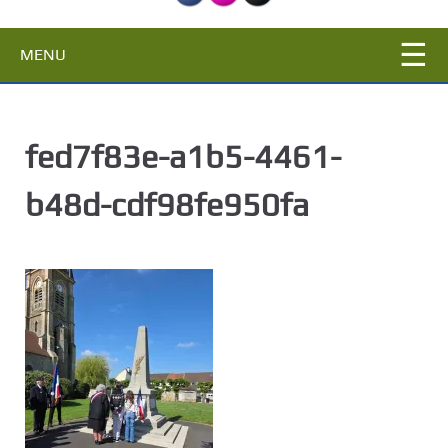
c
i
MENU
p
a
l
fed7f83e-a1b5-4461-
b48d-cdf98fe950fa