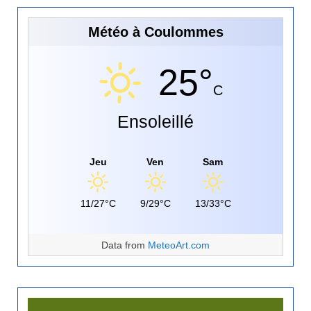
Météo à Coulommes
25°
C
Ensoleillé
Jeu
Ven
Sam
11/27°C
9/29°C
13/33°C
Data from
MeteoArt.com