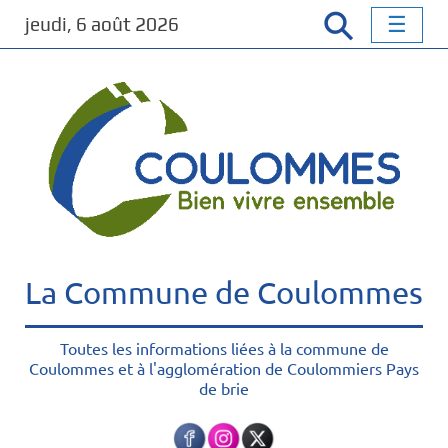
P
jeudi, 6 août 2026
a
s
s
e
r
a
u
c
o
n
t
La Commune de Coulommes
e
n
u
Toutes les informations liées à la commune de
Coulommes et à l'agglomération de Coulommiers Pays
p
de brie
r
i
n