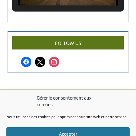
c
i
e
n
a
r
FOLLOW US
t
i
facebook
x
instagram
c
l
e
?
Gérer le consentement aux
MENTIONS LÉGALES
cookies
Mentions légales
Nous utilisons des cookies pour optimiser notre site web et notre service.
TITRE DU TEXTE
Accepter