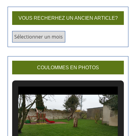
VOUS RECHERHEZ UN ANCIEN ARTICLE?
V
o
u
s
r
COULOMMES EN PHOTOS
e
c
h
e
r
h
e
z
u