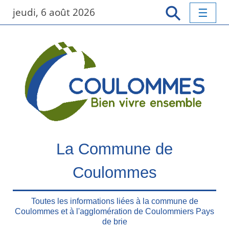
P
jeudi, 6 août 2026
a
s
s
e
r
a
u
c
o
n
t
La Commune de
e
n
Coulommes
u
p
r
Toutes les informations liées à la commune de
Coulommes et à l'agglomération de Coulommiers Pays
i
de brie
n