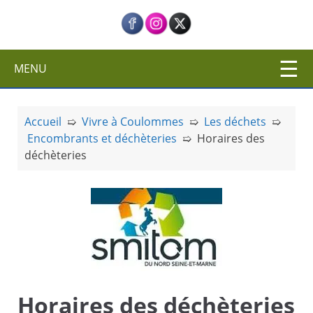
c
i
p
a
MENU
l
Accueil
➯
Vivre à Coulommes
➯
Les déchets
➯
Encombrants et déchèteries
➯
Horaires des
déchèteries
Horaires des déchèteries