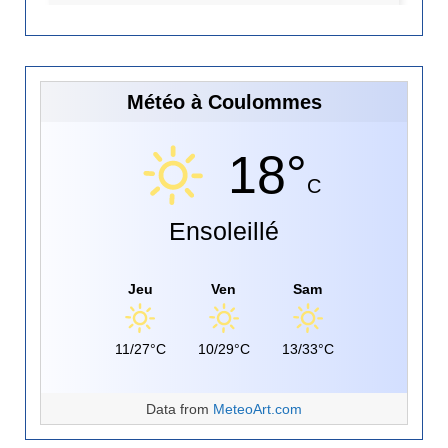
Météo à Coulommes
18°
C
Ensoleillé
Jeu
Ven
Sam
11/27°C
10/29°C
13/33°C
Data from
MeteoArt.com