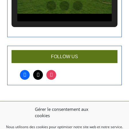
n
a
n
c
i
e
n
a
r
FOLLOW US
t
i
facebook
x
instagram
c
l
e
?
Gérer le consentement aux
MENTIONS LÉGALES
cookies
Mentions légales
Nous utilisons des cookies pour optimiser notre site web et notre service.