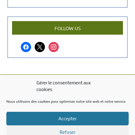
e
n
a
r
FOLLOW US
t
i
facebook
x
instagram
c
l
e
?
Gérer le consentement aux
MENTIONS LÉGALES
cookies
Mentions légales
Nous utilisons des cookies pour optimiser notre site web et notre service.
TITRE DU TEXTE
Accepter
Texte d'essai
Refuser