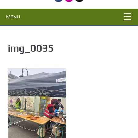
c
i
MENU
p
a
l
img_0035