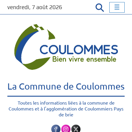
P
vendredi, 7 août 2026
a
s
s
e
r
a
u
c
o
n
t
La Commune de Coulommes
e
n
u
Toutes les informations liées à la commune de
Coulommes et à l'agglomération de Coulommiers Pays
p
de brie
r
i
n