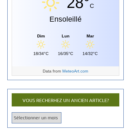
28°
C
Ensoleillé
Dim
Lun
Mar
18/34°C
16/35°C
14/32°C
Data from
MeteoArt.com
VOUS RECHERHEZ UN ANCIEN ARTICLE?
V
o
u