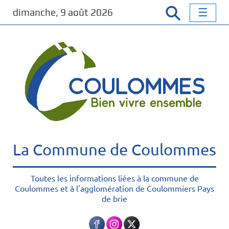
P
dimanche, 9 août 2026
a
s
s
e
r
a
u
c
o
n
t
La Commune de Coulommes
e
n
u
Toutes les informations liées à la commune de
Coulommes et à l'agglomération de Coulommiers Pays
p
de brie
r
i
n