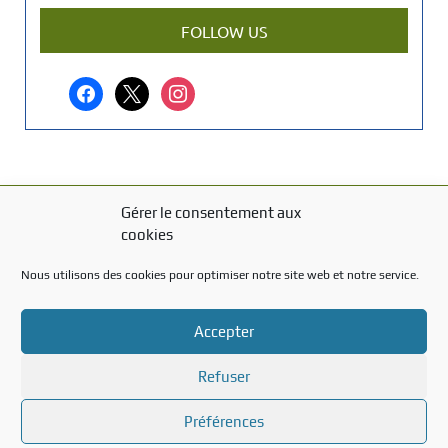
a
r
FOLLOW US
t
i
facebook
x
instagram
c
l
e
?
Gérer le consentement aux
MENTIONS LÉGALES
cookies
Mentions légales
Nous utilisons des cookies pour optimiser notre site web et notre service.
TITRE DU TEXTE
Accepter
Texte d'essai
Refuser
Préférences
Created with the
WP Theme Airin Blog