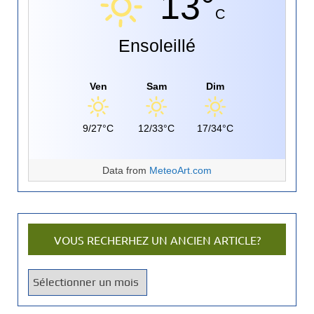
13°
C
Ensoleillé
Ven
Sam
Dim
9/27°C
12/33°C
17/34°C
Data from
MeteoArt.com
VOUS RECHERHEZ UN ANCIEN ARTICLE?
V
o
u