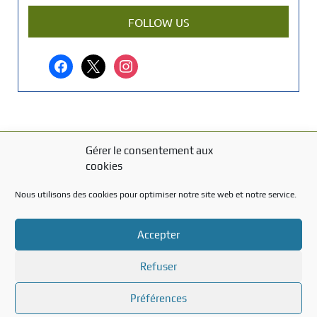
a
r
FOLLOW US
t
i
facebook
x
instagram
c
l
e
?
Gérer le consentement aux
MENTIONS LÉGALES
cookies
Mentions légales
Nous utilisons des cookies pour optimiser notre site web et notre service.
TITRE DU TEXTE
Accepter
Texte d'essai
Refuser
Préférences
Created with the
WP Theme Airin Blog