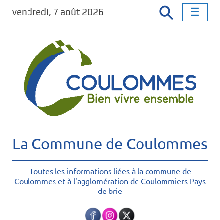
P
vendredi, 7 août 2026
a
s
s
e
r
a
u
c
o
n
t
La Commune de Coulommes
e
n
u
Toutes les informations liées à la commune de
Coulommes et à l'agglomération de Coulommiers Pays
p
de brie
r
i
n