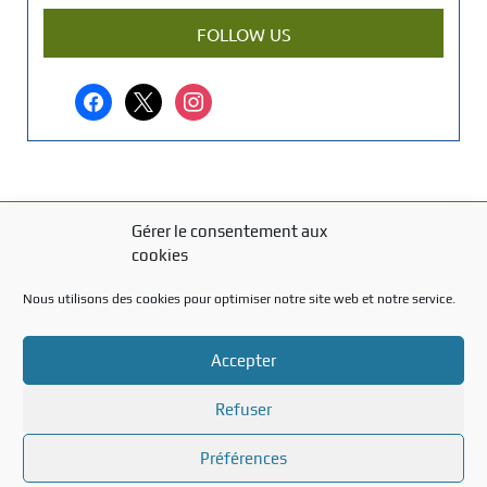
a
r
FOLLOW US
t
i
facebook
x
instagram
c
l
e
?
Gérer le consentement aux
MENTIONS LÉGALES
cookies
Mentions légales
Nous utilisons des cookies pour optimiser notre site web et notre service.
TITRE DU TEXTE
Accepter
Texte d'essai
Refuser
Préférences
Created with the
WP Theme Airin Blog