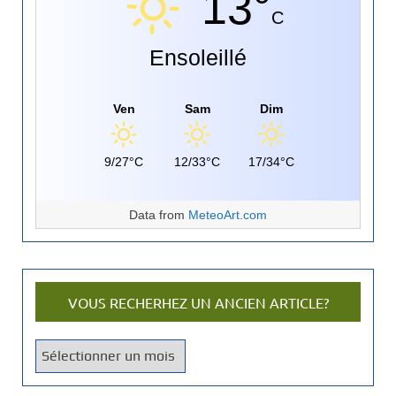
13°
C
Ensoleillé
Ven
Sam
Dim
9/27°C
12/33°C
17/34°C
Data from
MeteoArt.com
VOUS RECHERHEZ UN ANCIEN ARTICLE?
V
o
u