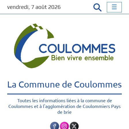
P
vendredi, 7 août 2026
a
s
s
e
r
a
u
c
o
n
t
La Commune de Coulommes
e
n
u
Toutes les informations liées à la commune de
Coulommes et à l'agglomération de Coulommiers Pays
p
de brie
r
i
n