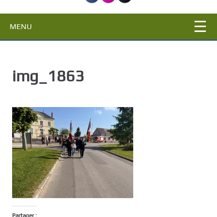
c
i
MENU
p
a
l
img_1863
Partager :