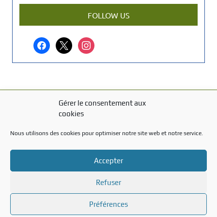
a
r
FOLLOW US
t
i
facebook
x
instagram
c
l
e
?
Gérer le consentement aux
MENTIONS LÉGALES
cookies
Mentions légales
Nous utilisons des cookies pour optimiser notre site web et notre service.
TITRE DU TEXTE
Accepter
Texte d'essai
Refuser
Préférences
Created with the
WP Theme Airin Blog