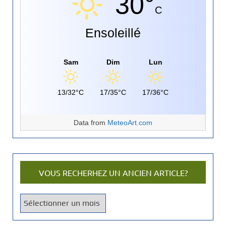
30°
C
Ensoleillé
Sam
Dim
Lun
13/32°C
17/35°C
17/36°C
Data from
MeteoArt.com
VOUS RECHERHEZ UN ANCIEN ARTICLE?
V
o
u