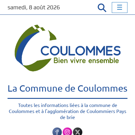
P
samedi, 8 août 2026
a
s
s
e
r
a
u
c
o
n
t
La Commune de Coulommes
e
n
u
Toutes les informations liées à la commune de
Coulommes et à l'agglomération de Coulommiers Pays
p
de brie
r
i
n