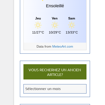
Ensoleillé
Jeu
Ven
Sam
11/27°C
10/29°C
13/33°C
Data from
MeteoArt.com
VOUS RECHERHEZ UN ANCIEN
ARTICLE?
V
Sélectionner un mois
o
u
s