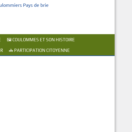
oulommiers Pays de brie
E
🖼️ COULOMMES ET SON HISTOIRE
ER
🚓 PARTICIPATION CITOYENNE