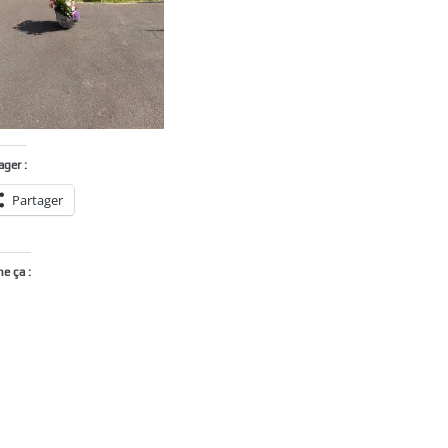
ager :
Partager
me ça :