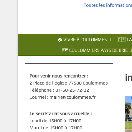
Toutes les information
c
i
p
a
l
🏠 VIVRE À COULOMMES
🇨🇵 L
🗺️ COULOMMIERS PAYS DE BRIE
i
Pour venir nous rencontrer :
2 Place de l'église 77580 Coulommes
Téléphone : 01-60-25-72-32
Courriel : mairie@coulommes.fr
Le secrétariat vous accueille :
Lundi de 15H00 à 17H00
Mardi de 15H00 à 17H00