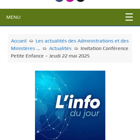
c
i
MENU
p
a
l
Accueil
➯
Les actualités des Administrations et des
Ministères ...
➯
Actualités
➯
Invitation Conférence
Petite Enfance – Jeudi 22 mai 2025