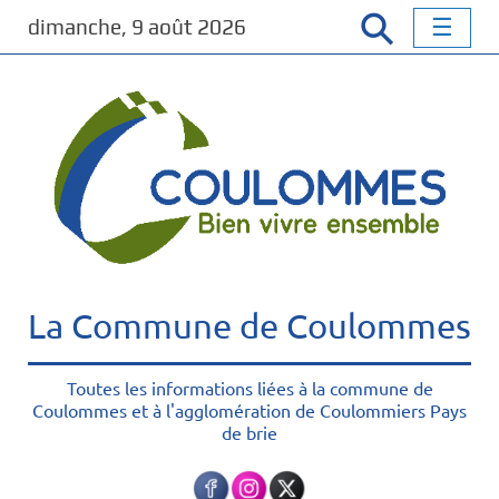
P
dimanche, 9 août 2026
a
s
s
e
r
a
u
c
o
n
t
La Commune de Coulommes
e
n
u
Toutes les informations liées à la commune de
Coulommes et à l'agglomération de Coulommiers Pays
p
de brie
r
i
n