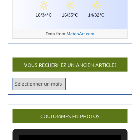
18/34°C
16/35°C
14/32°C
Data from
MeteoArt.com
VOUS RECHERHEZ UN ANCIEN ARTICLE?
V
o
u
s
r
COULOMMES EN PHOTOS
e
c
h