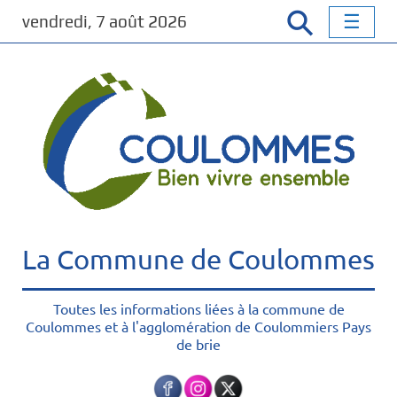
P
vendredi, 7 août 2026
a
s
s
e
r
a
u
c
o
n
t
La Commune de Coulommes
e
n
u
Toutes les informations liées à la commune de
Coulommes et à l'agglomération de Coulommiers Pays
p
de brie
r
i
n