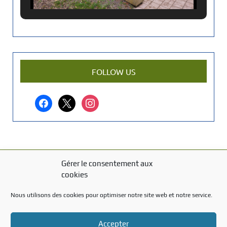
c
i
e
n
a
r
FOLLOW US
t
i
facebook
x
instagram
c
l
e
?
Gérer le consentement aux
MENTIONS LÉGALES
cookies
Mentions légales
Nous utilisons des cookies pour optimiser notre site web et notre service.
TITRE DU TEXTE
Accepter