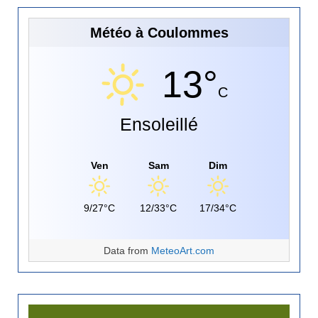
Météo à Coulommes
13°
C
Ensoleillé
Ven
Sam
Dim
9/27°C
12/33°C
17/34°C
Data from
MeteoArt.com