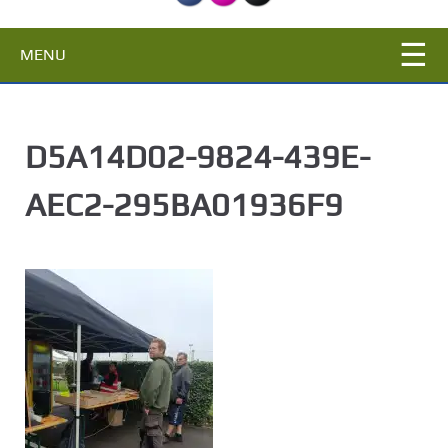
c
i
MENU
p
a
l
D5A14D02-9824-439E-
AEC2-295BA01936F9