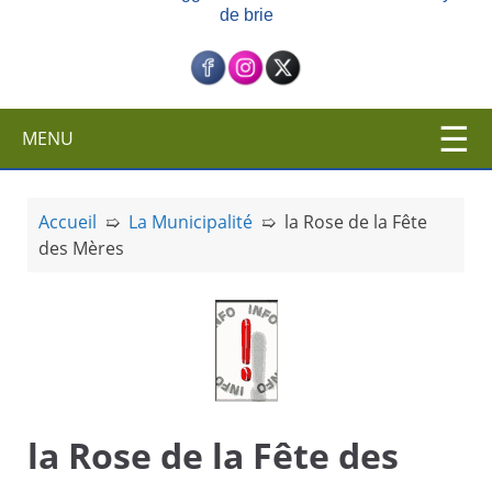
de brie
c
i
p
a
l
MENU
Accueil
➯
La Municipalité
➯
la Rose de la Fête
des Mères
la Rose de la Fête des