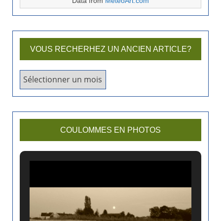
Data from
MeteoArt.com
VOUS RECHERHEZ UN ANCIEN ARTICLE?
V
o
u
s
r
COULOMMES EN PHOTOS
e
c
h
e
r
h
e
z