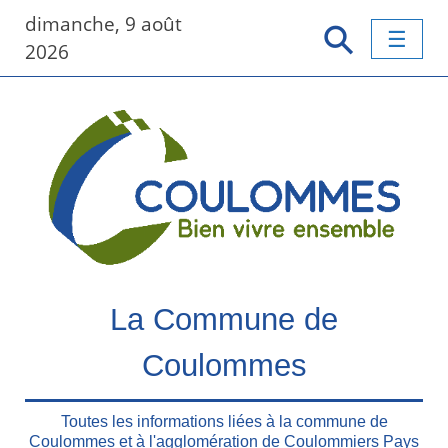
P
dimanche, 9 août
a
2026
s
s
e
r
a
u
c
o
n
t
e
La Commune de
n
u
Coulommes
p
r
i
Toutes les informations liées à la commune de
n
Coulommes et à l'agglomération de Coulommiers Pays