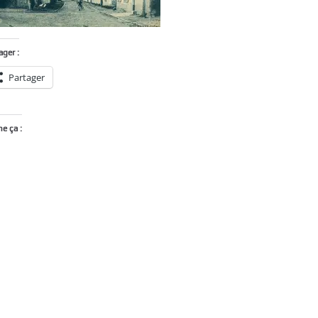
ager :
Partager
me ça :
Chargement…