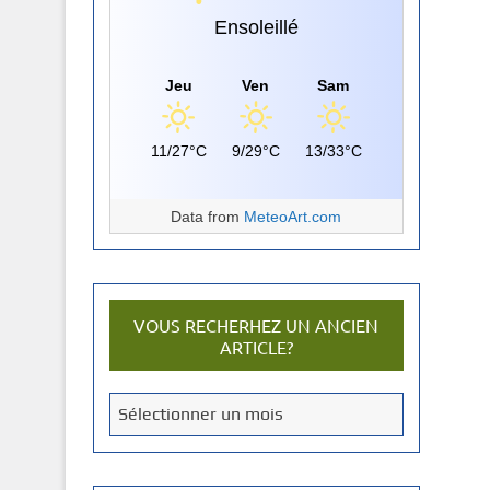
Ensoleillé
Jeu
Ven
Sam
11/27°C
9/29°C
13/33°C
Data from
MeteoArt.com
VOUS RECHERHEZ UN ANCIEN
ARTICLE?
V
Sélectionner un mois
o
u
s