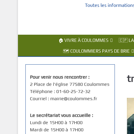
Toutes les information
c
i
p
a
l
🏠 VIVRE À COULOMMES
🇨🇵 L
🗺️ COULOMMIERS PAYS DE BRIE
t
Pour venir nous rencontrer :
2 Place de l'église 77580 Coulommes
Téléphone : 01-60-25-72-32
Courriel : mairie@coulommes.fr
Le secrétariat vous accueille :
Lundi de 15H00 à 17H00
Mardi de 15H00 à 17H00