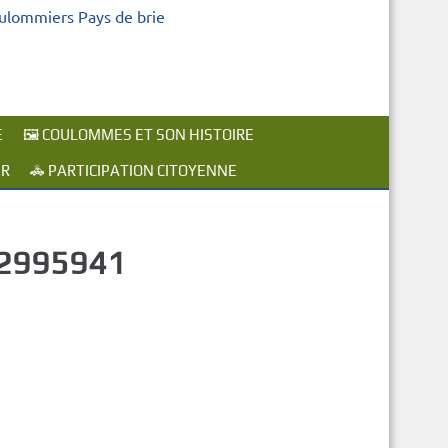
oulommiers Pays de brie
E
🖼️ COULOMMES ET SON HISTOIRE
ER
🚓 PARTICIPATION CITOYENNE
62995941