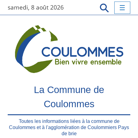
P
samedi, 8 août 2026
a
s
s
e
r
a
u
c
o
n
t
La Commune de
e
n
Coulommes
u
p
r
Toutes les informations liées à la commune de
Coulommes et à l'agglomération de Coulommiers Pays
i
de brie
n