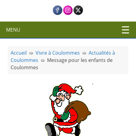
c
i
p
a
MENU
l
Accueil
➯
Vivre à Coulommes
➯
Actualités à
Coulommes
➯
Message pour les enfants de
Coulommes