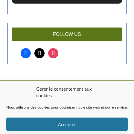
i
e
n
a
r
FOLLOW US
t
i
facebook
x
instagram
c
l
e
?
Gérer le consentement aux
MENTIONS LÉGALES
cookies
Mentions légales
Nous utilisons des cookies pour optimiser notre site web et notre service.
TITRE DU TEXTE
Accepter