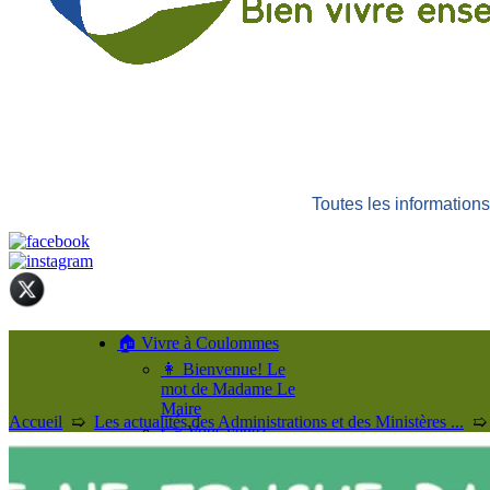
Toutes les informatio
🏠 Vivre à Coulommes
👩 Bienvenue! Le
mot de Madame Le
Maire
Accueil
➯
Les actualités des Administrations et des Ministères ...
👉 Vous venez
d’arriver à
Coulommes!