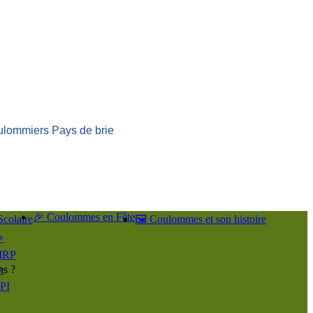
ulommiers Pays de brie
🎉 Coulommes en Fête
Scolaire
🖼️ Coulommes et son histoire
️
IRP
ns ?
️
PI