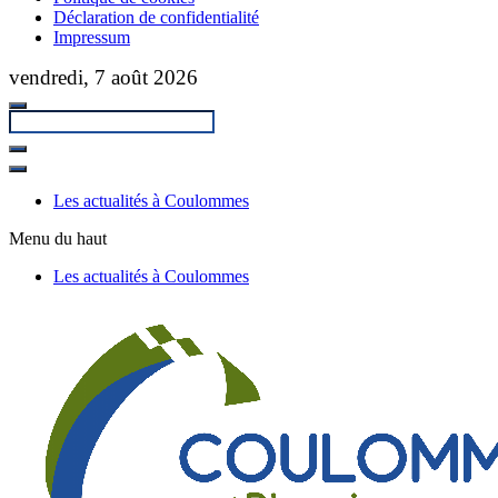
Déclaration de confidentialité
Impressum
Passer
vendredi, 7 août 2026
au
contenu
principal
Fermer
la
Les actualités à Coulommes
recherche
Menu du haut
Les actualités à Coulommes