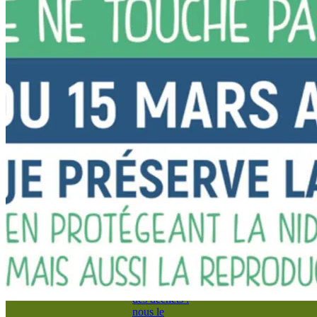
🔉 Présentation de
Coulommes
📸 Coulommes vu
du ciel 📷
🤹‍♀️ La salle
polyvalente
⛱️ Les espaces
détente
⛼ Le cimetière
🚌 Les transports
🚋 Le réseau
ℹ️ Annonces et
informations
🚮 Les déchets
🗑️ Covaltri :
Calendrier
2026
⚠️ Problème
de ramassage
des déchets :
nous le