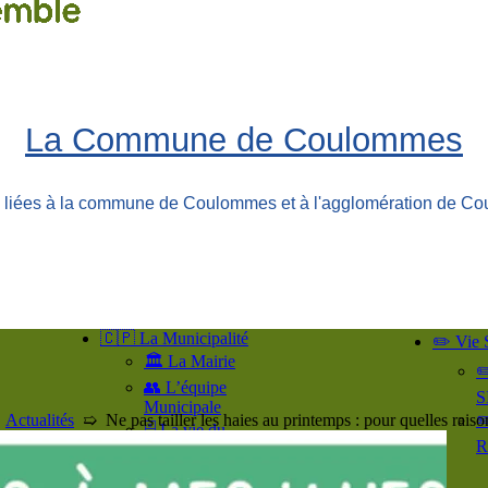
La Commune de Coulommes
ns liées à la commune de Coulommes et à l'agglomération de Co
🇨🇵 La Municipalité
✏️ Vie 
🏛️ La Mairie
✏
👥​ L’équipe
S
Municipale
➯
Actualités
➯
Ne pas tailler les haies au printemps : pour quelles raiso
✏
🗄️ La vie du
R
Conseil
📘 Les