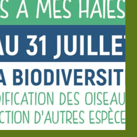
comptes
rendus
💾 Arrêtés
Municipaux
🚸 Conseil
Municipal
des Enfants
🏘️ Plan local
d’urbanisme
de
Coulommes
📣 Résultats
des Elections
🇨🇵
Correspondant
Défense
🗂️ Actions
Sociales
🎦 Les
publications