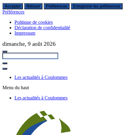
Accepter
Refuser
Préférences
Enregistrer les préférences
Préférences
Politique de cookies
Déclaration de confidentialité
Impressum
Passer
dimanche, 9 août 2026
au
contenu
principal
Fermer
la
Les actualités à Coulommes
recherche
Menu du haut
Les actualités à Coulommes