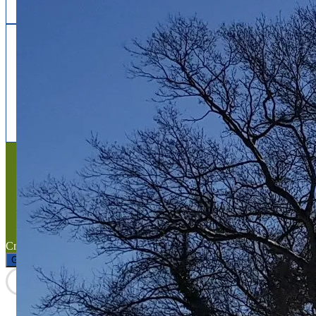
Follow us
facebook
x
instagram
Mentions légales
Mentions légales
Titre du texte
Texte d'essai
Created with the
WP Theme Airin Blog
Gérer le consentement