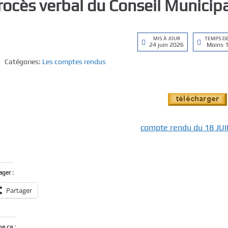
rocès verbal du Conseil Municip
MIS À JOUR
TEMPS D
24 juin 2026
Moins 
Catégories:
Les comptes rendus
compte rendu du 18 JU
ager :
Partager
me ça :