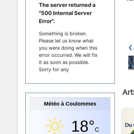
❮ 
Art
Météo à Coulommes
18°
C