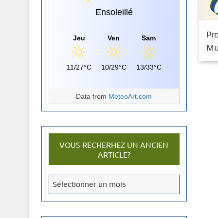
Ensoleillé
Pro
Jeu
Ven
Sam
Mu
11/27°C
10/29°C
13/33°C
Data from
MeteoArt.com
VOUS RECHERHEZ UN ANCIEN
ARTICLE?
V
Sélectionner un mois
o
u
s