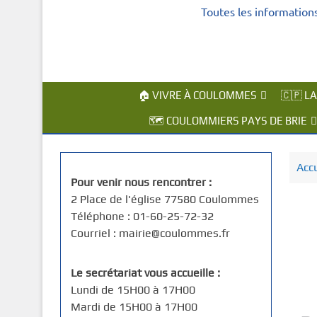
Toutes les information
c
i
p
a
l
🏠 VIVRE À COULOMMES
🇨🇵 L
🗺️ COULOMMIERS PAYS DE BRIE
Accu
Pour venir nous rencontrer :
2 Place de l'église 77580 Coulommes
Téléphone : 01-60-25-72-32
Courriel : mairie@coulommes.fr
Le secrétariat vous accueille :
Lundi de 15H00 à 17H00
Mardi de 15H00 à 17H00