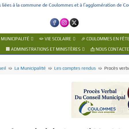
s liées à la commune de Coulommes et à l'agglomération de C
A MUNICIPALITÉ
✏️ VIE SCOLAIRE
🎉 COULOMMES EN FÊT
🏢 ADMINISTRATIONS ET MINISTÈRES
📩 NOUS CONTACT
eil
➯
La Municipalité
➯
Les comptes rendus
➯
Procès verb