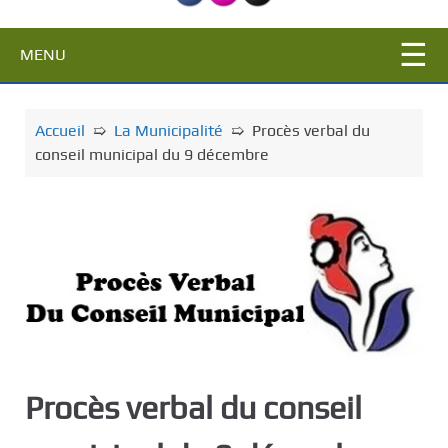
c
i
MENU
p
a
l
Accueil
➯
La Municipalité
➯
Procès verbal du
conseil municipal du 9 décembre
Procès verbal du conseil