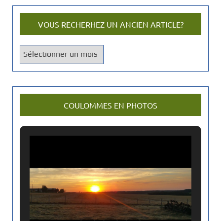
VOUS RECHERHEZ UN ANCIEN ARTICLE?
V
o
u
s
r
COULOMMES EN PHOTOS
e
c
h
e
r
h
e
z
u
n