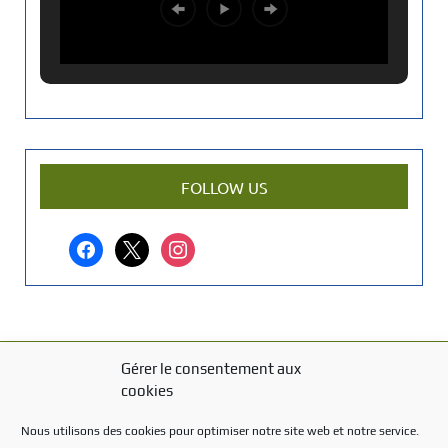
a
n
c
i
e
n
a
r
FOLLOW US
t
i
facebook
x
instagram
c
l
e
?
Gérer le consentement aux
MENTIONS LÉGALES
cookies
Mentions légales
Nous utilisons des cookies pour optimiser notre site web et notre service.