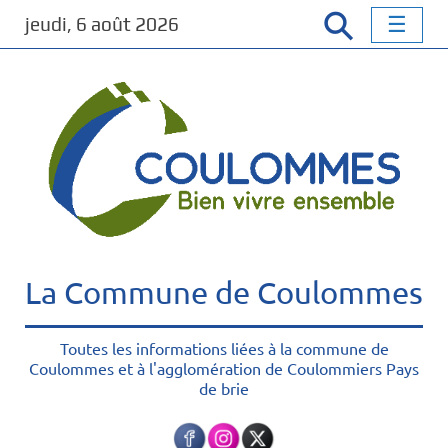
P
jeudi, 6 août 2026
a
s
s
e
r
a
u
c
o
n
t
La Commune de Coulommes
e
n
u
Toutes les informations liées à la commune de
Coulommes et à l'agglomération de Coulommiers Pays
p
de brie
r
i
n