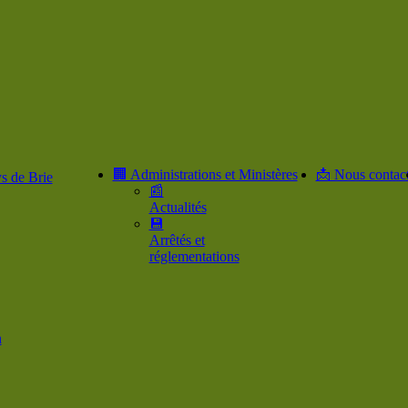
🏢 Administrations et Ministères
📩 Nous contact
s de Brie
📰
Actualités
💾
Arrêtés et
réglementations
n