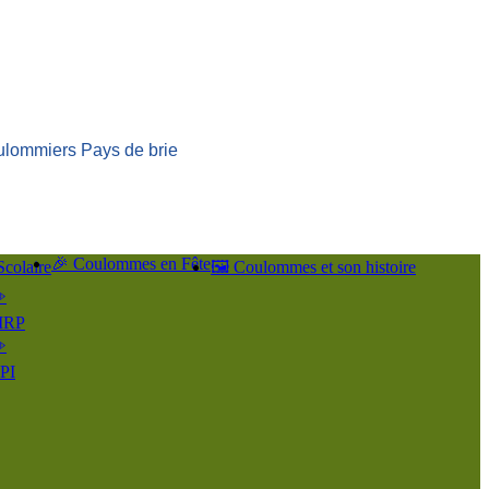
ulommiers Pays de brie
🎉 Coulommes en Fête
Scolaire
🖼️ Coulommes et son histoire
️
IRP
️
PI