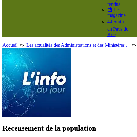
rendus
📰 Le
magazine
🎞️ Sortir
en Pays de
Brie
Accueil
➯
Les actualités des Administrations et des Ministères ...
Recensement de la population