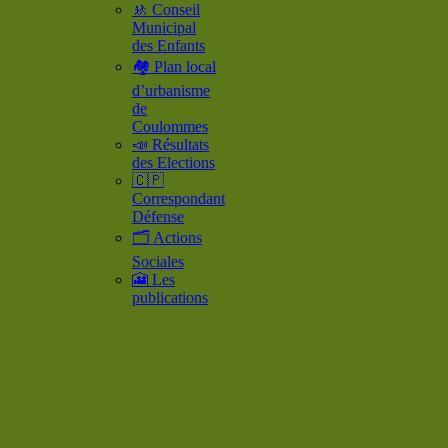
🚸 Conseil
Municipal
des Enfants
🏘️ Plan local
d’urbanisme
de
Coulommes
📣 Résultats
des Elections
🇨🇵
Correspondant
Défense
🗂️ Actions
Sociales
🎦 Les
publications