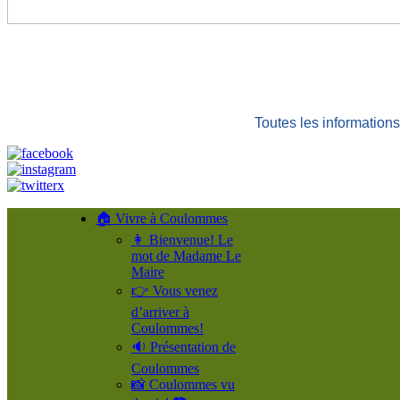
Toutes les informatio
🏠 Vivre à Coulommes
👩 Bienvenue! Le
mot de Madame Le
Maire
👉 Vous venez
d’arriver à
Coulommes!
🔉 Présentation de
Coulommes
📸 Coulommes vu