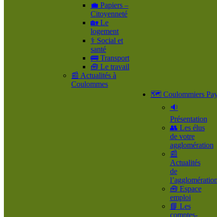
💼 Papiers –
Citoyenneté
🏡 Le
logement
⚕️ Social et
santé
🚌 Transport
🧰 Le travail
📰 Actualités à
Coulommes
🗺️ Coulommiers Pay
🔉
Présentation
👥​ Les élus
de votre
agglomération
📰
Actualités
de
l’agglomératio
🧰 Espace
emploi
📘 Les
comptes-