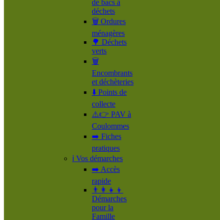
de bacs à
déchets
🗑️ Ordures
ménagères
🌳 Déchets
verts
🗑️
Encombrants
et déchèteries
⬇️ Points de
collecte
⚠️👉 PAV à
Coulommes
➡️ Fiches
pratiques
ℹ️ Vos démarches
➡️ Accès
rapide
👨‍👩‍👧‍👦
Démarches
pour la
Famille