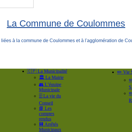
La Commune de Coulommes
ns liées à la commune de Coulommes et à l'agglomération de Co
🇨🇵 La Municipalité
✏️ Vie 
🏛️ La Mairie
✏
👥​ L’équipe
S
Municipale
✏
🗄️ La vie du
R
Conseil
📘 Les
comptes
rendus
💾 Arrêtés
Municipaux