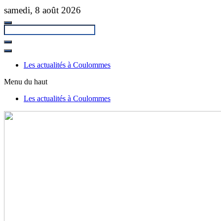
Passer
samedi, 8 août 2026
au
contenu
principal
Fermer
la
Les actualités à Coulommes
recherche
Menu du haut
Les actualités à Coulommes