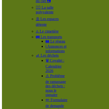
du ciel 📷
🤹‍♀️ La salle
polyvalente
⛱️ Les espaces
détente
⛼ Le cimetière
🚌 Les transports
🚋 Le réseau
ℹ️ Annonces et
informations
🚮 Les déchets
🗑️ Covaltri :
Calendrier
2026
⚠️ Problème
de ramassage
des déchets :
nous le
signaler
✏️ Formulaire
de demande