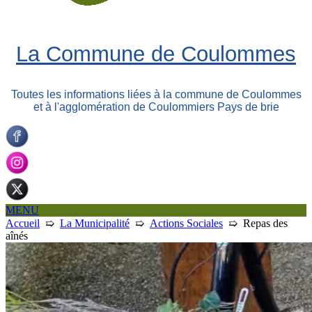
La Commune de Coulommes
Toutes les informations liées à la commune de Coulommes
et à l'agglomération de Coulommiers Pays de brie
MENU
Accueil
➯
La Municipalité
➯
Actions Sociales
➯
Repas des
aînés