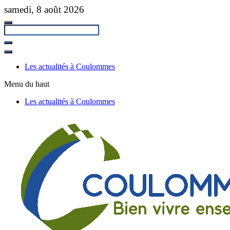
Passer
samedi, 8 août 2026
au
contenu
principal
Fermer
la
Les actualités à Coulommes
recherche
Menu du haut
Les actualités à Coulommes