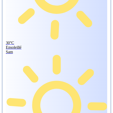
30°
C
Ensoleillé
Sam