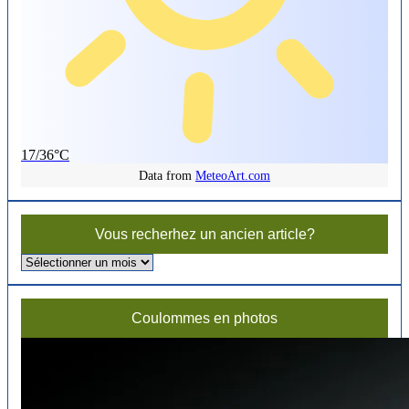
17/36°C
Data from
MeteoArt.com
Vous recherhez un ancien article?
Vous
recherhez
un
ancien
Coulommes en photos
article?