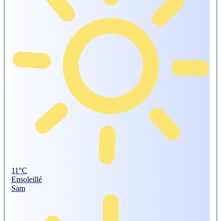
11°
C
Ensoleillé
Sam