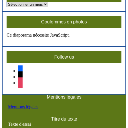
Vous
recherhez
un
ancien
Coulommes en photos
article?
Ce diaporama nécessite JavaScript.
Follow us
facebook
x
instagram
Mentions légales
Mentions légales
Titre du texte
Texte d'essai