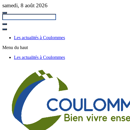
Passer
samedi, 8 août 2026
au
contenu
principal
Fermer
la
Les actualités à Coulommes
recherche
Menu du haut
Les actualités à Coulommes