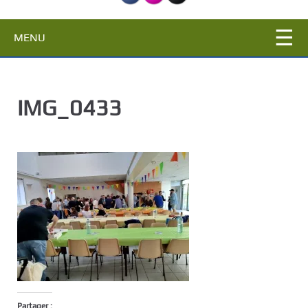
c
i
MENU
p
a
l
IMG_0433
Partager :