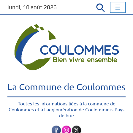
P
lundi, 10 août 2026
a
s
s
e
r
a
u
c
o
n
t
La Commune de Coulommes
e
n
u
Toutes les informations liées à la commune de
Coulommes et à l'agglomération de Coulommiers Pays
p
de brie
r
i
n