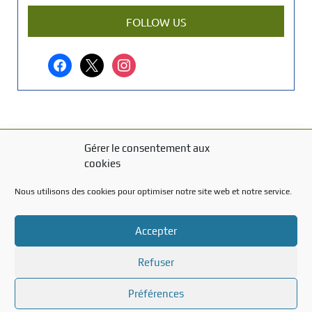
a
r
FOLLOW US
t
i
facebook
x
instagram
c
l
e
?
Gérer le consentement aux
MENTIONS LÉGALES
cookies
Mentions légales
Nous utilisons des cookies pour optimiser notre site web et notre service.
TITRE DU TEXTE
Accepter
Texte d'essai
Refuser
Préférences
Created with the
WP Theme Airin Blog