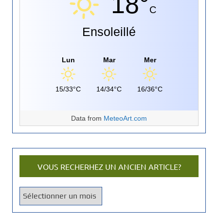
18°
C
Ensoleillé
Lun
Mar
Mer
15/33°C
14/34°C
16/36°C
Data from
MeteoArt.com
VOUS RECHERHEZ UN ANCIEN ARTICLE?
V
o
u