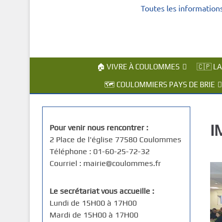
Toutes les information
c
i
p
a
l
🏠 VIVRE À COULOMMES
🇨🇵 L
🗺️ COULOMMIERS PAYS DE BRIE
I
Pour venir nous rencontrer :
2 Place de l'église 77580 Coulommes
Téléphone : 01-60-25-72-32
Courriel : mairie@coulommes.fr
Le secrétariat vous accueille :
Lundi de 15H00 à 17H00
Mardi de 15H00 à 17H00