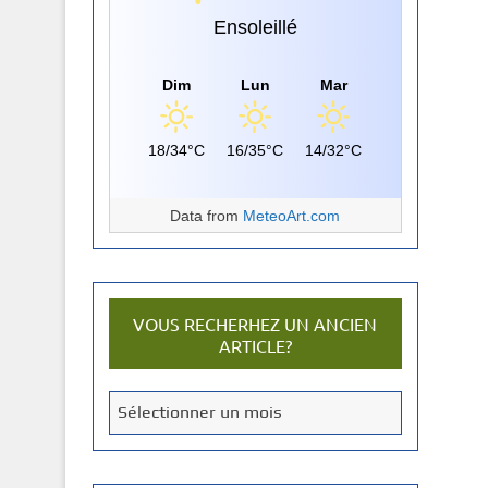
Ensoleillé
Dim
Lun
Mar
18/34°C
16/35°C
14/32°C
Data from
MeteoArt.com
VOUS RECHERHEZ UN ANCIEN
ARTICLE?
V
Sélectionner un mois
o
u
s