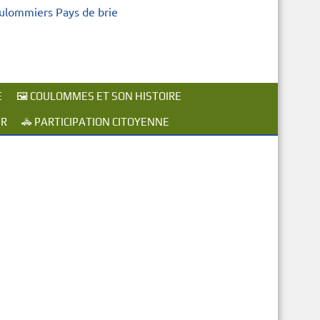
oulommiers Pays de brie
E
🖼️ COULOMMES ET SON HISTOIRE
ER
🚓 PARTICIPATION CITOYENNE