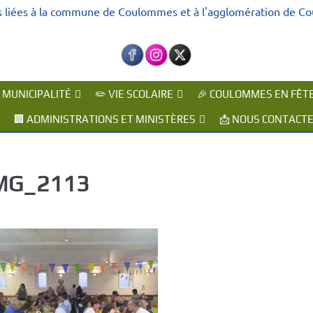
s liées à la commune de Coulommes et à l'agglomération de C
A MUNICIPALITÉ
✏️ VIE SCOLAIRE
🎉 COULOMMES EN FÊT
🏢 ADMINISTRATIONS ET MINISTÈRES
📩 NOUS CONTACT
MG_2113