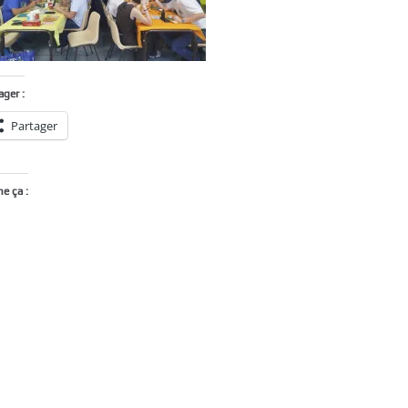
ager :
Partager
me ça :
Chargement…