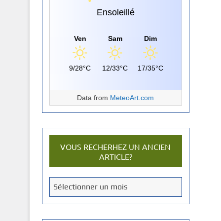
Ensoleillé
Ven
Sam
Dim
9/28°C
12/33°C
17/35°C
Data from
MeteoArt.com
VOUS RECHERHEZ UN ANCIEN
ARTICLE?
V
Sélectionner un mois
o
u
s