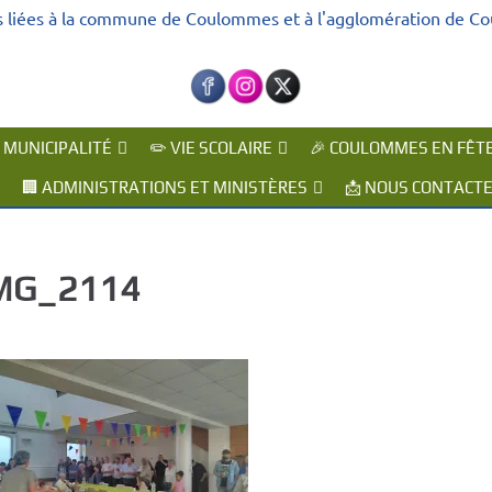
s liées à la commune de Coulommes et à l'agglomération de C
A MUNICIPALITÉ
✏️ VIE SCOLAIRE
🎉 COULOMMES EN FÊT
🏢 ADMINISTRATIONS ET MINISTÈRES
📩 NOUS CONTACT
MG_2114