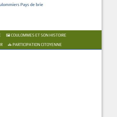
oulommiers Pays de brie
E
🖼️ COULOMMES ET SON HISTOIRE
ER
🚓 PARTICIPATION CITOYENNE