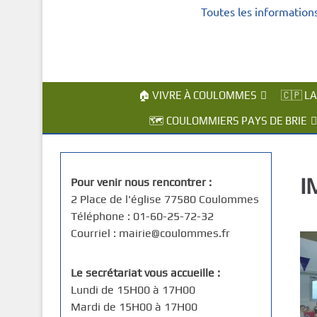
Toutes les information
c
i
p
a
l
🏠 VIVRE À COULOMMES
🇨🇵 L
🗺️ COULOMMIERS PAYS DE BRIE
I
Pour venir nous rencontrer :
2 Place de l'église 77580 Coulommes
Téléphone : 01-60-25-72-32
Courriel : mairie@coulommes.fr
Le secrétariat vous accueille :
Lundi de 15H00 à 17H00
Mardi de 15H00 à 17H00