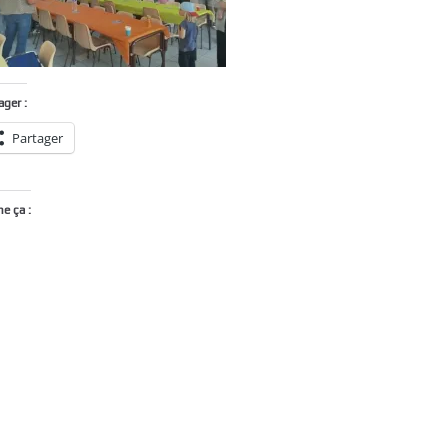
ager :
Partager
me ça :
Chargement…