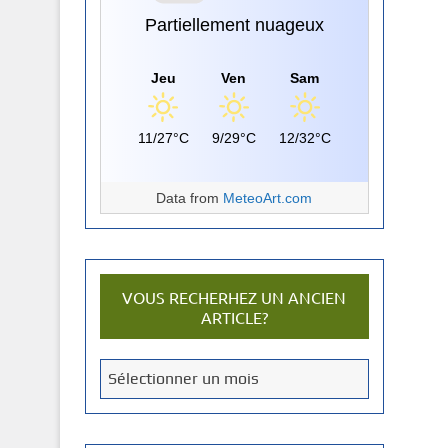
Partiellement nuageux
Jeu
Ven
Sam
11/27°C
9/29°C
12/32°C
Data from
MeteoArt.com
VOUS RECHERHEZ UN ANCIEN
ARTICLE?
V
Sélectionner un mois
o
u
s