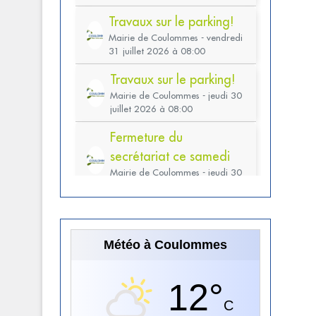
Météo à Coulommes
12°
C