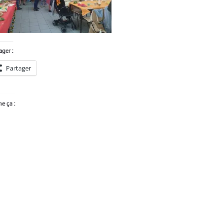
ager :
Partager
me ça :