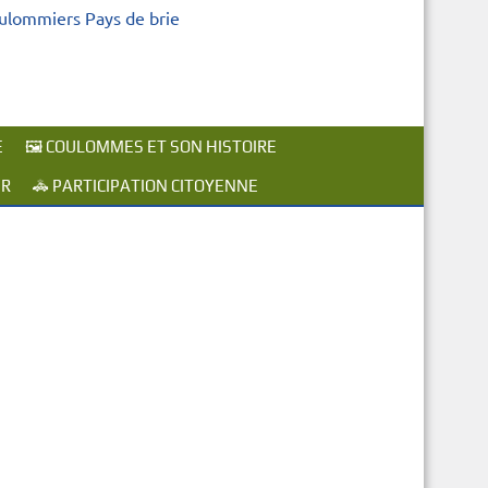
oulommiers Pays de brie
E
🖼️ COULOMMES ET SON HISTOIRE
ER
🚓 PARTICIPATION CITOYENNE