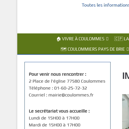
Toutes les information
c
i
p
a
l
🏠 VIVRE À COULOMMES
🇨🇵 L
🗺️ COULOMMIERS PAYS DE BRIE
I
Pour venir nous rencontrer :
2 Place de l'église 77580 Coulommes
Téléphone : 01-60-25-72-32
Courriel : mairie@coulommes.fr
Le secrétariat vous accueille :
Lundi de 15H00 à 17H00
Mardi de 15H00 à 17H00