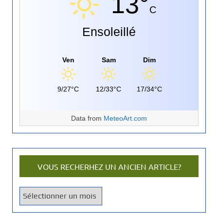
13°
C
Ensoleillé
Ven
Sam
Dim
9/27°C
12/33°C
17/34°C
Data from
MeteoArt.com
VOUS RECHERHEZ UN ANCIEN ARTICLE?
V
o
u