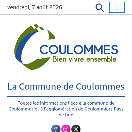
P
vendredi, 7 août 2026
a
s
s
e
r
a
u
c
o
n
t
La Commune de Coulommes
e
n
u
Toutes les informations liées à la commune de
Coulommes et à l'agglomération de Coulommiers Pays
p
de brie
r
i
n