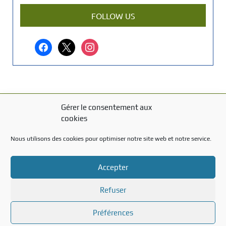
a
r
FOLLOW US
t
i
facebook
x
instagram
c
l
e
?
Gérer le consentement aux
MENTIONS LÉGALES
cookies
Mentions légales
Nous utilisons des cookies pour optimiser notre site web et notre service.
TITRE DU TEXTE
Accepter
Texte d'essai
Refuser
Préférences
Created with the
WP Theme Airin Blog