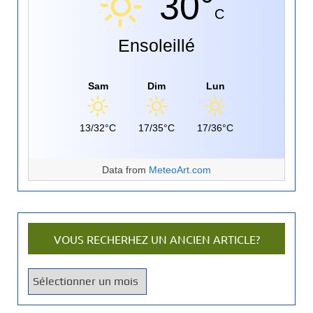
30°
C
Ensoleillé
Sam
Dim
Lun
13/32°C
17/35°C
17/36°C
Data from
MeteoArt.com
VOUS RECHERHEZ UN ANCIEN ARTICLE?
V
o
u