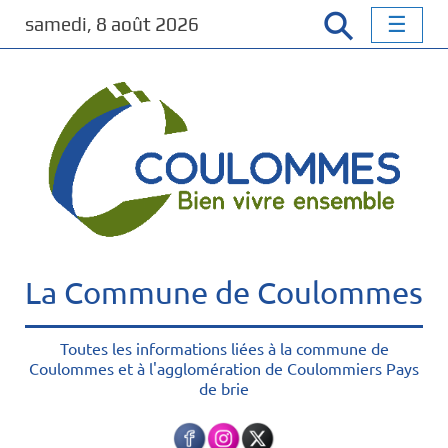
P
samedi, 8 août 2026
a
s
s
e
r
a
u
c
o
n
t
La Commune de Coulommes
e
n
u
Toutes les informations liées à la commune de
Coulommes et à l'agglomération de Coulommiers Pays
p
de brie
r
i
n