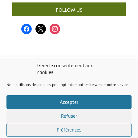
a
r
FOLLOW US
t
i
facebook
x
instagram
c
l
e
?
Gérer le consentement aux
MENTIONS LÉGALES
cookies
Mentions légales
Nous utilisons des cookies pour optimiser notre site web et notre service.
TITRE DU TEXTE
Accepter
Texte d'essai
Refuser
Préférences
Created with the
WP Theme Airin Blog