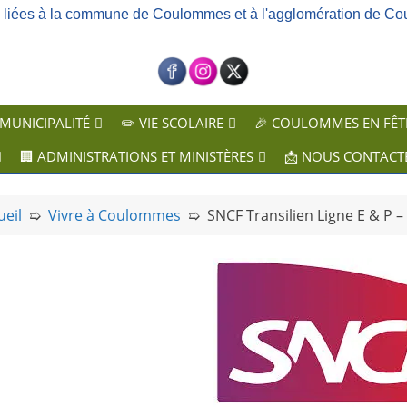
ns liées à la commune de Coulommes et à l'agglomération de Co
 MUNICIPALITÉ
✏️ VIE SCOLAIRE
🎉 COULOMMES EN FÊT
🏢 ADMINISTRATIONS ET MINISTÈRES
📩 NOUS CONTACT
ueil
➯
Vivre à Coulommes
➯
SNCF Transilien Ligne E & P –