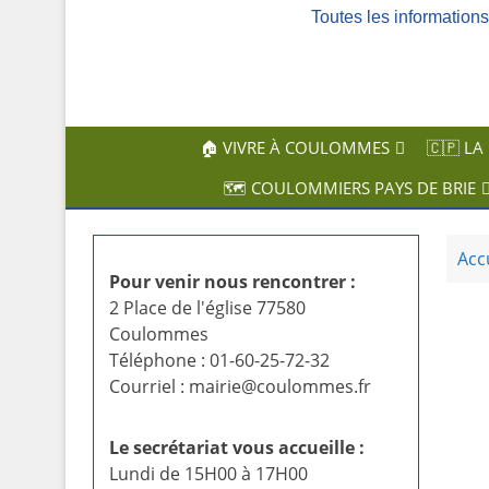
Toutes les informatio
c
i
p
a
l
🏠 VIVRE À COULOMMES
🇨🇵 LA
🗺️ COULOMMIERS PAYS DE BRIE
Acc
Pour venir nous rencontrer :
2 Place de l'église 77580
Coulommes
Téléphone : 01-60-25-72-32
Courriel : mairie@coulommes.fr
Le secrétariat vous accueille :
Lundi de 15H00 à 17H00