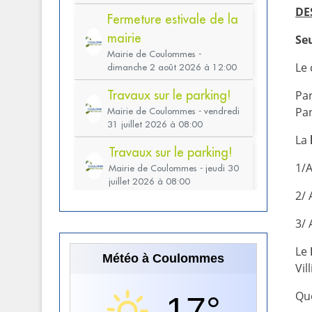
DE
Seu
Le 
Pa
Pan
La
1/
2/
3/
Le
Météo à Coulommes
Vil
Qu
17°