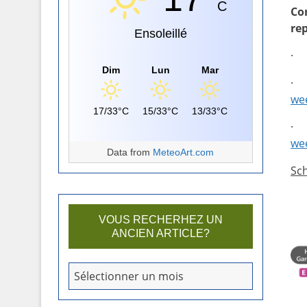
C
Co
rep
Ensoleillé
Dim
Lun
Mar
wee
17/33°C
15/33°C
13/33°C
wee
Data from
MeteoArt.com
Sc
VOUS RECHERHEZ UN
ANCIEN ARTICLE?
V
Sélectionner un mois
o
u