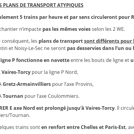
S PLANS DE TRANSPORT ATYPIQUES
lement 5 trains par heure et par sens circuleront pour R
chantier n’impacte
pas les mêmes voies
selon les 2 WE.
r conséquent, les
plans de transport
sont différents pour
tin et Noisy-Le-Sec ne seront
pas desservies dans l’un ou 
ligne P fonctionne en navette
entre les bouts de ligne et
u
A
Vaires
-Torcy
pour la ligne P Nord,
 A
Gretz-Armainvilliers
pour l’axe Provins,
 A
Tournan
pour l’axe Coulommiers.
RER E axe Nord est prolongé jusqu’à Vaires-Torcy
. Il cir
liers/Tournan.
elques trains sont
en renfort entre Chelles et Paris-Est
, a