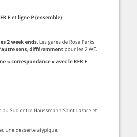
ER E et ligne P (ensemble)
 les 2 week ends
. Les gares de Rosa Parks,
l’autre sens
,
différemment
pour les 2 WE.
ne « correspondance » avec le RER E
:
cule au Sud entre Haussmann-Saint-Lazare et
vec une desserte atypique.