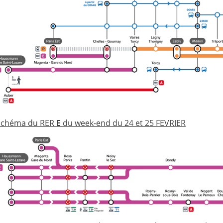
Schéma du RER
E
du week-end du 24 et 25
FEVRIER