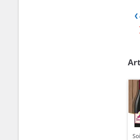
❮ 
Art
So