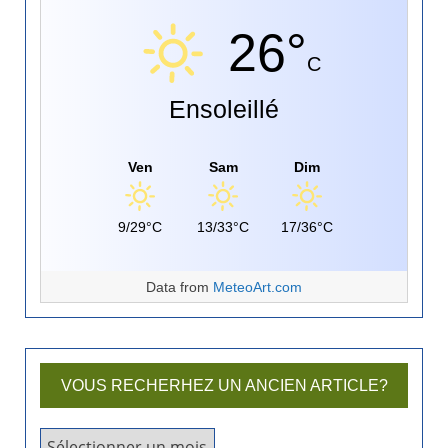
26°
C
Ensoleillé
Ven
Sam
Dim
9/29°C
13/33°C
17/36°C
Data from
MeteoArt.com
VOUS RECHERHEZ UN ANCIEN ARTICLE?
V