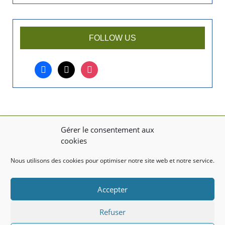
n
a
r
FOLLOW US
t
i
facebook
x
instagram
c
l
e
?
Gérer le consentement aux
MENTIONS LÉGALES
cookies
Mentions légales
Nous utilisons des cookies pour optimiser notre site web et notre service.
TITRE DU TEXTE
Accepter
Texte d'essai
Refuser