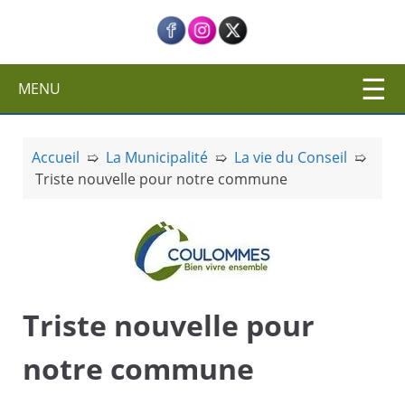
c
i
p
a
MENU
l
Accueil
➯
La Municipalité
➯
La vie du Conseil
➯
Triste nouvelle pour notre commune
Triste nouvelle pour
notre commune