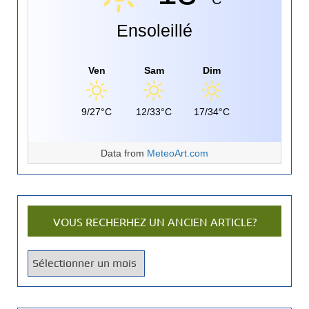
Ensoleillé
Ven
Sam
Dim
9/27°C
12/33°C
17/34°C
Data from
MeteoArt.com
VOUS RECHERHEZ UN ANCIEN ARTICLE?
V
o
u
s