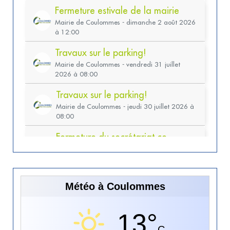
Météo à Coulommes
13°
C