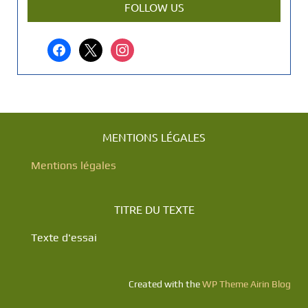
r
FOLLOW US
t
i
facebook
x
instagram
c
l
e
?
MENTIONS LÉGALES
Mentions légales
TITRE DU TEXTE
Texte d'essai
Created with the
WP Theme Airin Blog