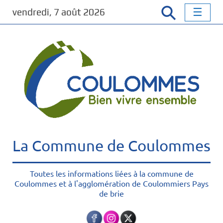
P
vendredi, 7 août 2026
a
s
s
e
r
a
u
c
o
n
t
La Commune de Coulommes
e
n
u
Toutes les informations liées à la commune de
Coulommes et à l'agglomération de Coulommiers Pays
p
de brie
r
i
n