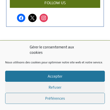
r
FOLLOW US
t
i
facebook
x
instagram
c
l
e
?
Gérer le consentement aux
MENTIONS LÉGALES
cookies
Mentions légales
Nous utilisons des cookies pour optimiser notre site web et notre service.
TITRE DU TEXTE
Accepter
Texte d'essai
Refuser
Préférences
Created with the
WP Theme Airin Blog