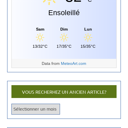
Ensoleillé
Sam
Dim
Lun
13/32°C
17/35°C
15/35°C
Data from
MeteoArt.com
VOUS RECHERHEZ UN ANCIEN ARTICLE?
V
o
u
s