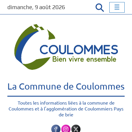
P
dimanche, 9 août 2026
a
s
s
e
r
a
u
c
o
n
t
La Commune de Coulommes
e
n
u
Toutes les informations liées à la commune de
Coulommes et à l'agglomération de Coulommiers Pays
p
de brie
r
i
n