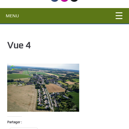
c
i
MENU
p
a
l
Vue 4
Partager :