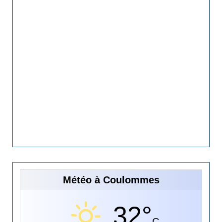
Météo à Coulommes
32°
C