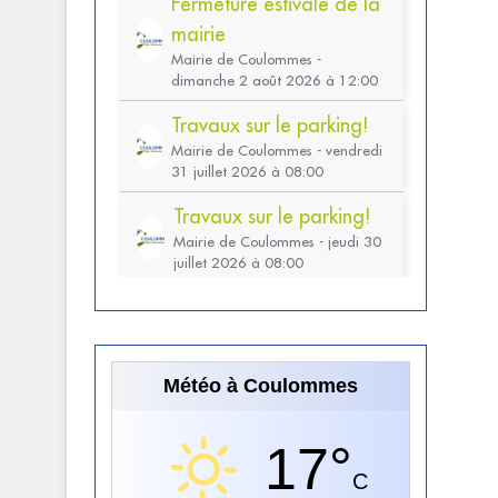
Météo à Coulommes
17°
C