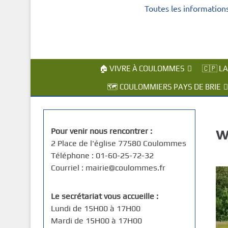
Toutes les information
c
i
p
a
l
🏠 VIVRE À COULOMMES
🇨🇵 L
🗺️ COULOMMIERS PAYS DE BRIE
w
Pour venir nous rencontrer :
2 Place de l'église 77580 Coulommes
Téléphone : 01-60-25-72-32
Courriel : mairie@coulommes.fr
Le secrétariat vous accueille :
Lundi de 15H00 à 17H00
Mardi de 15H00 à 17H00