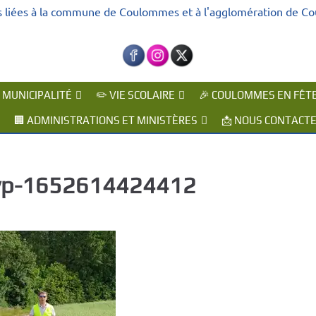
s liées à la commune de Coulommes et à l'agglomération de C
A MUNICIPALITÉ
✏️ VIE SCOLAIRE
🎉 COULOMMES EN FÊT
🏢 ADMINISTRATIONS ET MINISTÈRES
📩 NOUS CONTACT
p-1652614424412