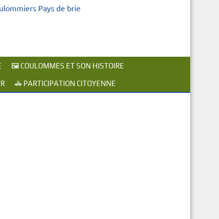
oulommiers Pays de brie
E
🖼️ COULOMMES ET SON HISTOIRE
ER
🚓 PARTICIPATION CITOYENNE