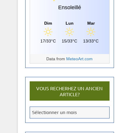
Ensoleillé
Dim
Lun
Mar
17/33°C
15/33°C
13/33°C
Data from
MeteoArt.com
VOUS RECHERHEZ UN ANCIEN
ARTICLE?
V
Sélectionner un mois
o
u
s