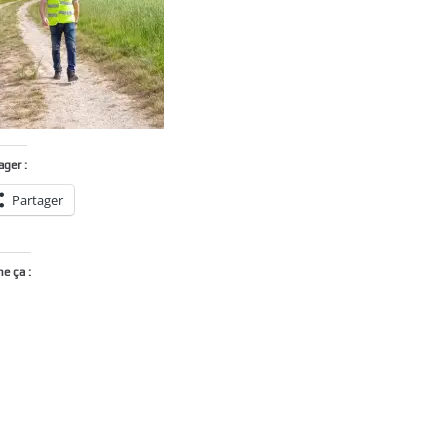
ager :
Partager
me ça :
Chargement…