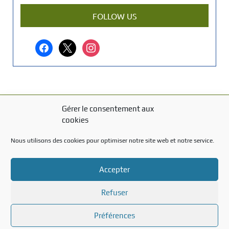
a
r
FOLLOW US
t
i
facebook
x
instagram
c
l
e
?
Gérer le consentement aux
MENTIONS LÉGALES
cookies
Mentions légales
Nous utilisons des cookies pour optimiser notre site web et notre service.
TITRE DU TEXTE
Accepter
Texte d'essai
Refuser
Préférences
Created with the
WP Theme Airin Blog