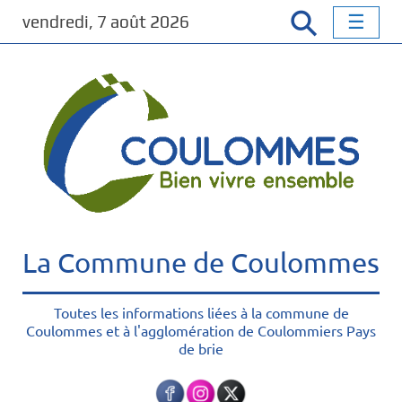
P
vendredi, 7 août 2026
a
s
s
e
r
a
u
c
o
n
t
La Commune de Coulommes
e
n
u
Toutes les informations liées à la commune de
Coulommes et à l'agglomération de Coulommiers Pays
p
de brie
r
i
n