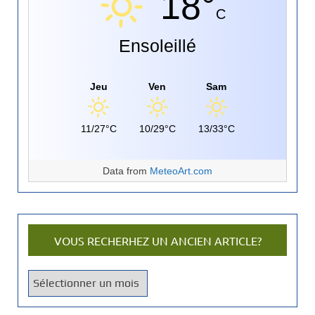
18°
C
Ensoleillé
Jeu
Ven
Sam
11/27°C
10/29°C
13/33°C
Data from
MeteoArt.com
VOUS RECHERHEZ UN ANCIEN ARTICLE?
V
o
u